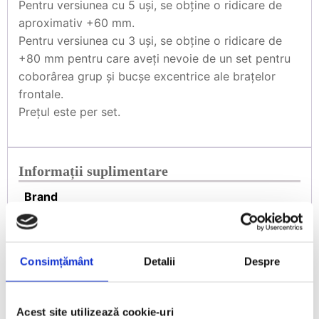
Pentru versiunea cu 5 uși, se obține o ridicare de
aproximativ +60 mm.
Pentru versiunea cu 3 uși, se obține o ridicare de
+80 mm pentru care aveți nevoie de un set pentru
coborârea grup și bucșe excentrice ale brațelor
frontale.
Prețul este per set.
Informații suplimentare
Brand
Desert King
Marca auto
Consimțământ
Detalii
Despre
Suzuki
Acest site utilizează cookie-uri
Model Auto