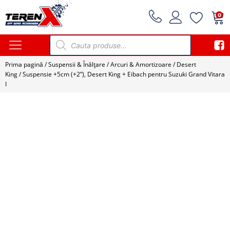
0
Products
search
Prima pagină
/
Suspensii & Înălțare
/
Arcuri & Amortizoare
/
Desert
King
/ Suspensie +5cm (+2”), Desert King + Eibach pentru Suzuki Grand Vitara
I