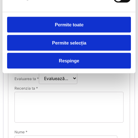
O am de 1 an jumate si pot spune este
un kit foarte bun!
Permite toate
Permite selecția
Adaugă o recenzie
Adresa ta de email nu va fi publicată.
Respinge
Câmpurile obligatorii sunt marcate cu
*
Evaluarea ta
*
Recenzia ta
*
Nume
*