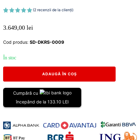
(
2
recenzii de la clienți)
Evaluat la
2
5.00
din 5
3.649,00
lei
pe baza a
evaluări de
la clienți
Cod produs:
SD-DKRS-0009
În stoc
Cantitate
ADAUGĂ ÎN COȘ
Suspensie
+5cm
(+2”),
Cumpără cu
Desert
începând de la 133.10 LEI
King
+
Eibach
pentru
Suzuki
Grand
Vitara