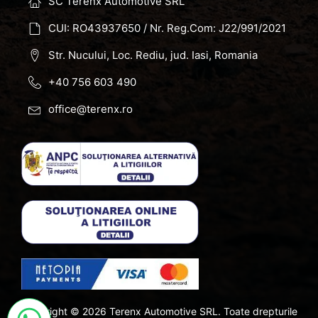
SC Terenx Automotive SRL
CUI: RO43937650 / Nr. Reg.Com: J22/991/2021
Str. Nucului, Loc. Rediu, jud. Iasi, Romania
+40 756 603 490
office@terenx.ro
Copyright ©
2026
Terenx Automotive SRL. Toate drepturile