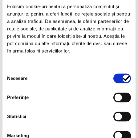
Folosim cookie-uri pentru a personaliza conținutul și
GRAND VITARA
anunțurile, pentru a oferi funcții de rețele sociale și pentru
a analiza traficul. De asemenea, le oferim partenerilor de
rețele sociale, de publicitate și de analize informații cu
privire la modul în care folosiți site-ul nostru. Aceștia le
2 recenzii pentru
Suspensie +5cm (+2”),
pot combina cu alte informații oferite de dvs. sau culese
Desert King + Eibach pentru Suzuki
în urma folosirii serviciilor lor.
Grand Vitara I
Selecția
Necesare
consimțământului
Andrei C.
–
ianuarie 23, 2026
Evaluat la
5
O am de vreo 6 luni si sunt multumit.
din 5
Preferinţe
Statistici
Florin Popa
(proprietar verificat)
–
iulie 25, 2026
Evaluat la
5
din 5
Marketing