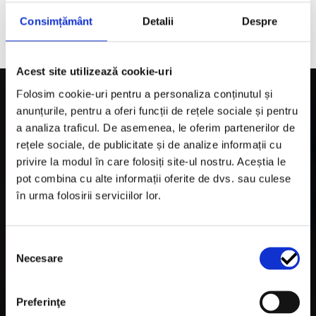
achizitionate. Aplici online si obtii calcul personalizat,
Consimțământ
Detalii
Despre
conform profilului tau.
Acest site utilizează cookie-uri
Folosim cookie-uri pentru a personaliza conținutul și
anunțurile, pentru a oferi funcții de rețele sociale și pentru
a analiza traficul. De asemenea, le oferim partenerilor de
Categorii
rețele sociale, de publicitate și de analize informații cu
privire la modul în care folosiți site-ul nostru. Aceștia le
pot combina cu alte informații oferite de dvs. sau culese
TROLII AUTO
în urma folosirii serviciilor lor.
Suspensii & Înălțare
LUMINI
Selecția
Necesare
consimțământului
SNORKEL AUTO
ACCESORII RECUPERARE
Preferinţe