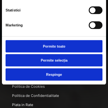
DIFERENȚIALE BLOCABILE
DISTANTIERE
Statistici
Jante Oțel
Marketing
Informatii utile
Permite toate
Informatii Livrare
Garantie si Retur
Permite selecția
Formular Retur
Respinge
Termeni & Conditii
Politica de Cookies
Politica de Confidentialitate
Plata in Rate