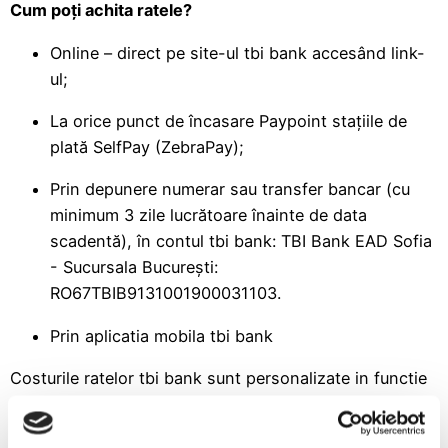
Cum poţi achita ratele?
Online – direct pe site-ul tbi bank accesând
link-
ul
;
La orice punct de încasare Paypoint staţiile de
plată SelfPay (ZebraPay);
Prin depunere numerar sau transfer bancar (cu
minimum 3 zile lucrătoare înainte de data
scadentă), în contul tbi bank: TBI Bank EAD Sofia
- Sucursala București:
RO67TBIB9131001900031103.
Prin aplicatia mobila tbi bank
Costurile ratelor tbi bank sunt personalizate in functie
de profilul si istoricul tau de creditare, in functie de
industria comerciantilor parteneri si valoarea bunurilor