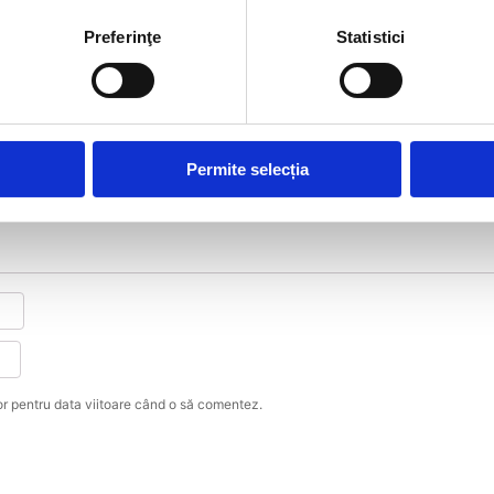
Preferinţe
Statistici
Snorkel Toyota Land Cruiser 90 stanga”
e obligatorii sunt marcate cu
*
Permite selecția
or pentru data viitoare când o să comentez.