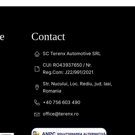
de
Contact
SC Terenx Automotive SRL
CUI: RO43937650 / Nr.
Reg.Com: J22/991/2021
Str. Nucului, Loc. Rediu, jud. Iasi,
Romania
+40 756 603 490
office@terenx.ro