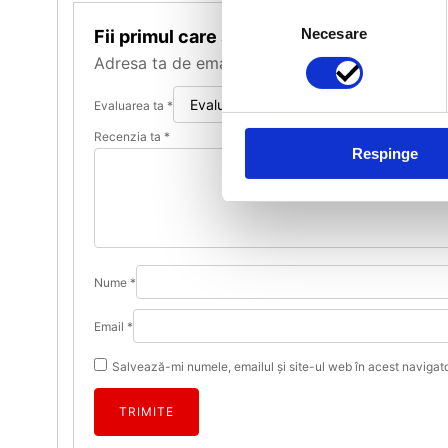
Selecția
Necesare
consimțământului
Fii primul care scrii o recenzie pentru „
Adresa ta de email nu va fi publicată.
Câmpuril
Evaluarea ta
*
Recenzia ta
*
Respinge
Nume
*
Email
*
Salvează-mi numele, emailul și site-ul web în acest navigat