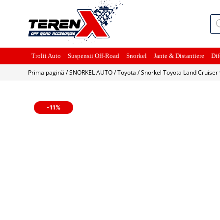
Pro
sea
Trolii Auto
Suspensii Off-Road
Snorkel
Jante & Distantiere
Dif
Prima pagină
/
SNORKEL AUTO
/
Toyota
/ Snorkel Toyota Land Cruiser
-11%