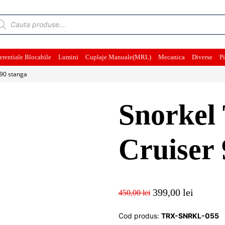
ducts
rch
erentiale Blocabile
Lumini
Cuplaje Manuale(MRL)
Mecanica
Diverse
Pi
 90 stanga
Snorkel
Cruiser 
399,00
lei
450,00
lei
Prețul
Prețul
inițial
curent
Cod produs:
TRX-SNRKL-055