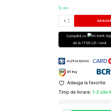
a
este:
În stoc
fost:
399,00 lei.
450,00 lei.
Cantitate
ADAUGĂ
Snorkel
Toyota
Land
Cumpără cu
Cruiser
de la 17.56 LEI / lună
90
stanga
Adauga la favorite
Timp de livrare:
1-2 zile 