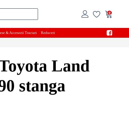
0
ese & Accesorii Tractari
Reduceri
 Toyota Land
90 stanga