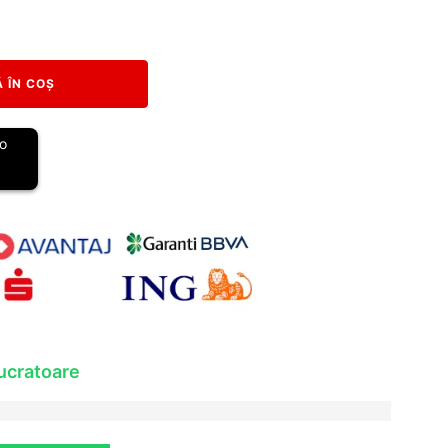
 ÎN COȘ
lucratoare