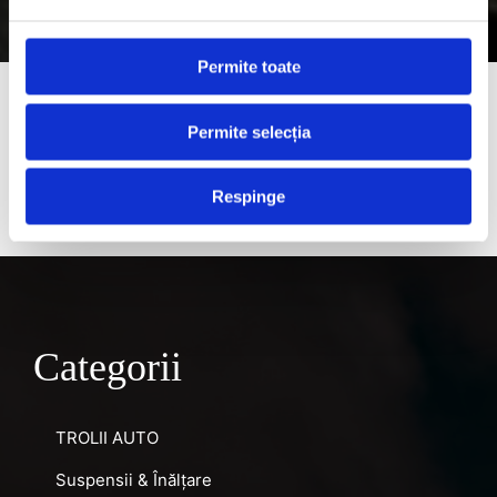
Permite toate
Produse similare
Permite selecția
Respinge
Categorii
TROLII AUTO
Suspensii & Înălțare