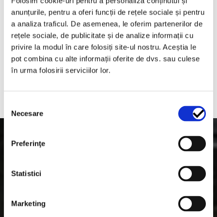
Folosim cookie-uri pentru a personaliza conținutul și
Email
*
anunțurile, pentru a oferi funcții de rețele sociale și pentru
a analiza traficul. De asemenea, le oferim partenerilor de
rețele sociale, de publicitate și de analize informații cu
Salvează-mi numele, emailul și site-ul web în acest
privire la modul în care folosiți site-ul nostru. Aceștia le
navigator pentru data viitoare când o să comentez.
pot combina cu alte informații oferite de dvs. sau culese
în urma folosirii serviciilor lor.
Selecția
Necesare
consimțământului
Preferinţe
Te-ar mai putea interesa
Statistici
si...
Marketing