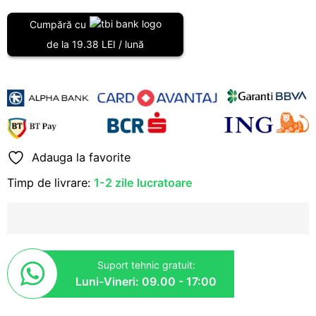
Jeep
Wrangler
Cumpără cu
JK
de la 19.38 LEI / lună
2006
Adauga la favorite
Timp de livrare:
1-2 zile lucratoare
Suport tehnic gratuit:
Luni-Vineri: 09.00 - 17:00