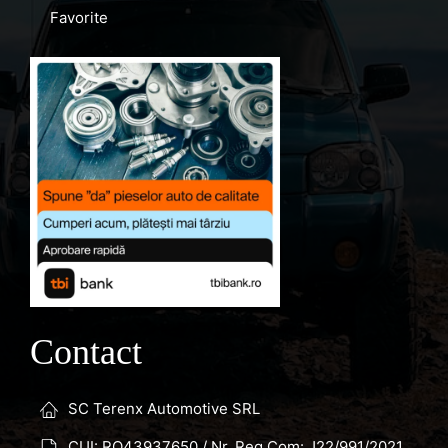
Favorite
Contact
SC Terenx Automotive SRL
CUI: RO43937650 / Nr. Reg.Com: J22/991/2021