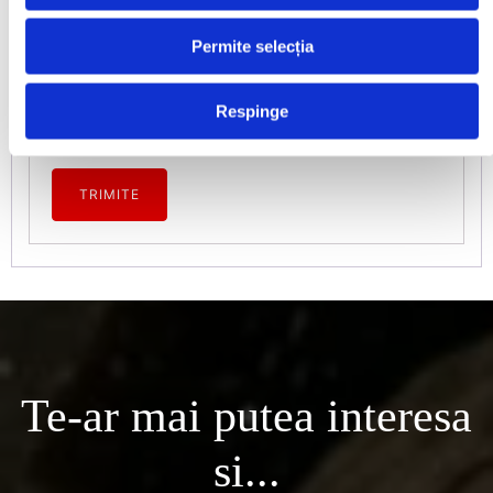
Email
*
Permite selecția
Respinge
Salvează-mi numele, emailul și site-ul web în acest
navigator pentru data viitoare când o să comentez.
Te-ar mai putea interesa
si...