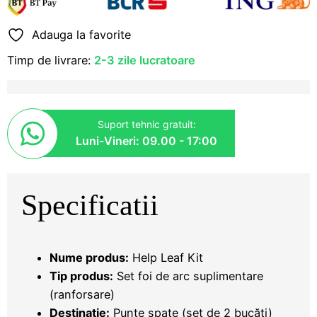
suspensie
Hilux,
Ranger,
Adauga la favorite
L200.
ISUZU
Timp de livrare:
2-3 zile lucratoare
D-
Max
Suport tehnic gratuit:
Luni-Vineri: 09.00 - 17:00
Specificatii
Nume produs:
Help Leaf Kit
Tip produs:
Set foi de arc suplimentare
(ranforsare)
Destinație:
Punte spate (set de 2 bucăți)