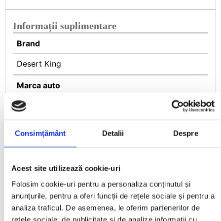
Informații suplimentare
Brand
Desert King
Marca auto
ISUZU, Mitsubishi, Toyota
Model Auto
Consimțământ
Detalii
Despre
D-Max, HILUX, L200
Acest site utilizează cookie-uri
Folosim cookie-uri pentru a personaliza conținutul și
anunțurile, pentru a oferi funcții de rețele sociale și pentru a
Recenzii
analiza traficul. De asemenea, le oferim partenerilor de
rețele sociale, de publicitate și de analize informații cu