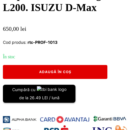
L200. ISUZU D-Max
650,00
lei
Cod produs:
rtc-PROF-1013
În stoc
Cantitate
ADAUGĂ ÎN COȘ
Set
foi
de
Cumpără cu
arc
de la 26.49 LEI / lună
suplimentare
(Help
Leaf
Kit)
-
Întărire