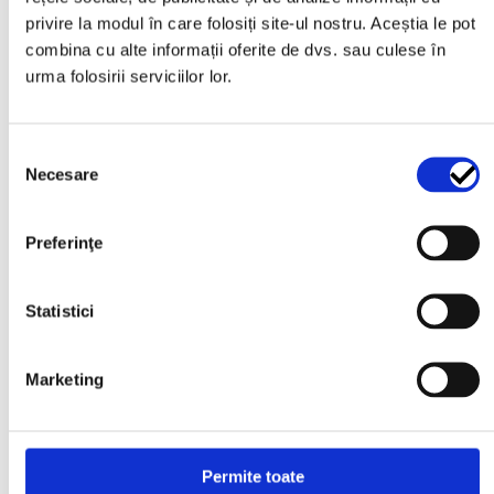
Nu există recenzii până acum.
privire la modul în care folosiți site-ul nostru. Aceștia le pot
combina cu alte informații oferite de dvs. sau culese în
urma folosirii serviciilor lor.
Fii primul care scrii o recenzie pentru „Set
foi de arc suplimentare (Help Leaf Kit) -
Întărire suspensie Hilux, Ranger, L200.
Selecția
ISUZU D-Max”
Necesare
consimțământului
Adresa ta de email nu va fi publicată.
Câmpurile obligatorii sunt marcate cu
*
Preferinţe
Evaluarea ta
*
Recenzia ta
*
Statistici
Marketing
Nume
*
Permite toate