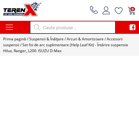
0
Products
search
Prima pagină
/
Suspensii & Înălțare
/
Arcuri & Amortizoare
/
Accesorii
suspensii
/ Set foi de arc suplimentare (Help Leaf Kit) - Întărire suspensie
Hilux, Ranger, L200. ISUZU D-Max