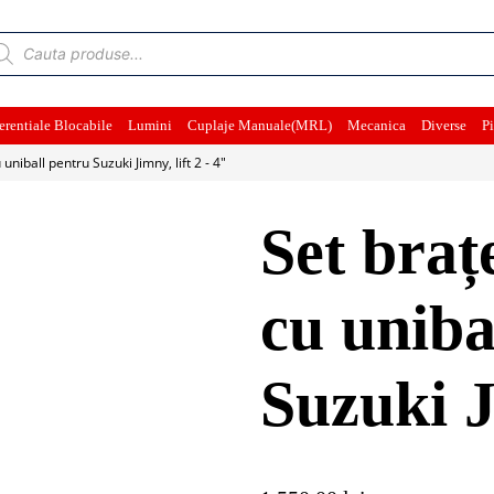
ducts
rch
erentiale Blocabile
Lumini
Cuplaje Manuale(MRL)
Mecanica
Diverse
Pi
 uniball pentru Suzuki Jimny, lift 2 - 4"
Set brațe
cu uniba
Suzuki J