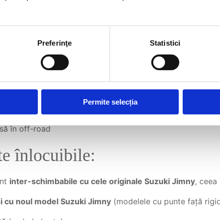
ulații tip uniball
, ceea ce permite:
ață de bucșele standard
Preferinţe
Statistici
plă între roată și teren
mită)
pentru:
Permite selecția
nsă în off-road
e înlocuibile:
unt
inter-schimbabile cu cele originale Suzuki Jimny
, ceea
 și cu noul model Suzuki Jimny
(modelele cu punte față rigid