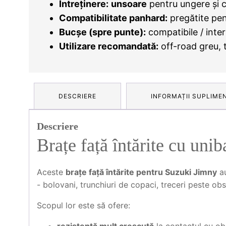
Întreținere:
unsoare
pentru ungere și c
Compatibilitate panhard:
pregătite pen
Bucșe (spre punte):
compatibile / inte
Utilizare recomandată:
off-road greu, t
DESCRIERE
INFORMAȚII SUPLIME
Descriere
Brațe față întărite cu unib
Aceste
brațe față întărite pentru Suzuki Jimny
au
- bolovani, trunchiuri de copaci, treceri peste obs
Scopul lor este să ofere: