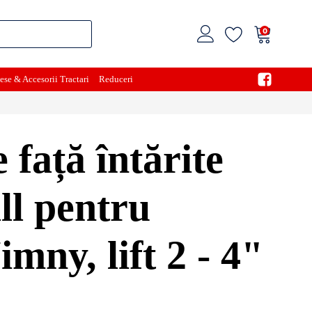
0
ese & Accesorii Tractari
Reduceri
 față întărite
ll pentru
imny, lift 2 - 4"