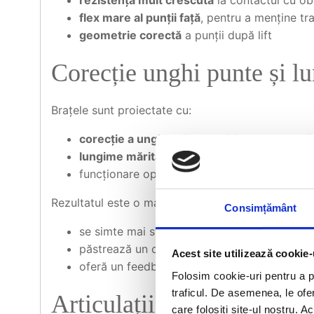
rezistență mult crescută
la contactul cu ob
flex mare al punții față
, pentru a menține t
geometrie corectă
a punții după lift
Corecție unghi punte și l
Brațele sunt proiectate cu:
corecție a unghiului de poziționare a punții
lungime mărită
, astfel încât suspensia să luc
funcționare optimă în combinație cu
drugi p
Rezultatul este o mașină care:
Consimțământ
se simte mai stabilă și mai „așezată” pe sol
păstrează un contact mai bun al roților cu t
Acest site utilizează cookie-
oferă un feedback mai bun în volan, chiar și
Folosim cookie-uri pentru a pe
traficul. De asemenea, le ofer
Articulații uniball la prin
care folosiți site-ul nostru. A