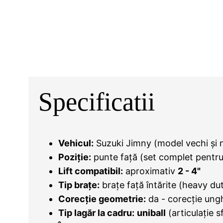
Specificatii
Vehicul:
Suzuki Jimny (model vechi și 
Poziție:
punte față (set complet pentru
Lift compatibil:
aproximativ
2 - 4"
Tip brațe:
brațe față întărite (heavy du
Corecție geometrie:
da - corecție ungh
Tip lagăr la cadru:
uniball
(articulație s