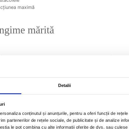
stacolele
racțiunea maximă
ungime mărită
 față
, pentru a aduce pinionul și unghiurile de lucru în zona 
reze corect în intervalul de lift 2 -4"
anhard întărite / îngroșate
Detalii
erenul
uri
 în teren foarte greu
rsonaliza conținutul și anunțurile, pentru a oferi funcții de rețele
im partenerilor de rețele sociale, de publicitate și de analize info
derea pe cadru
ceștia le pot combina cu alte informații oferite de dvs. sau culese î