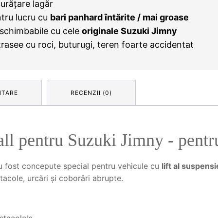
urățare lagăr
tru lucru cu
bari panhard întărite / mai groase
rschimbabile cu cele
originale Suzuki Jimny
rasee cu roci, buturugi, teren foarte accidentat
NTARE
RECENZII (0)
all pentru Suzuki Jimny - pentru
 fost concepute special pentru vehicule cu
lift al suspensi
tacole, urcări și coborâri abrupte.