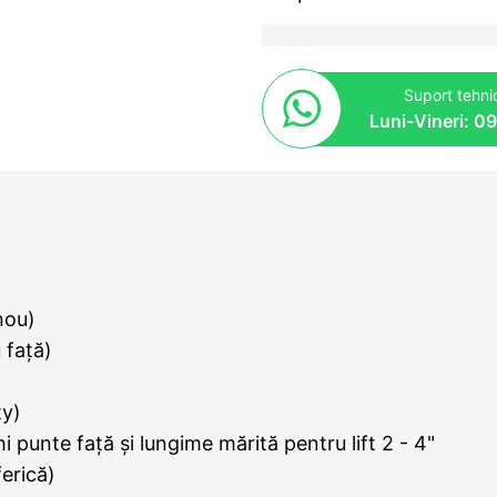
Suport tehnic
Luni-Vineri: 0
nou)
 față)
ty)
i punte față și lungime mărită pentru lift 2 - 4"
ferică)