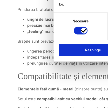
lor.
Prinderea brațului de cadru este realizată pe
artic
Selecția
unghi de lucru mult mai mare
al brațelor f
Necesare
consimțământului
precizie mai bună a direcției
„feeling” mai clar în volan
despre ce se întâm
Brațele sunt prevăzute cu
gura de unsoare (kala
Respinge
ungerea periodică a uniball-ului
îndepărtarea impurităților din lagăr
prelungirea duratei de viață în utilizare inte
Compatibilitate și element
Elementele față gumă - metal
(dinspre punte) s
Setul este
compatibil atât cu vechiul model, cât