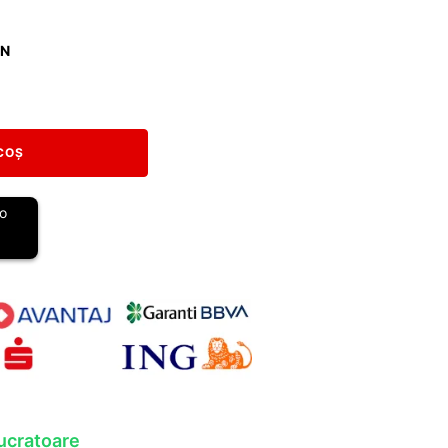
MN
COȘ
lucratoare