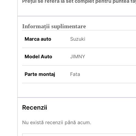
Prețul se referă la set complet pentru puntea fa
Informații suplimentare
Marca auto
Suzuki
Model Auto
JIMNY
Parte montaj
Fata
Recenzii
Nu există recenzii până acum.