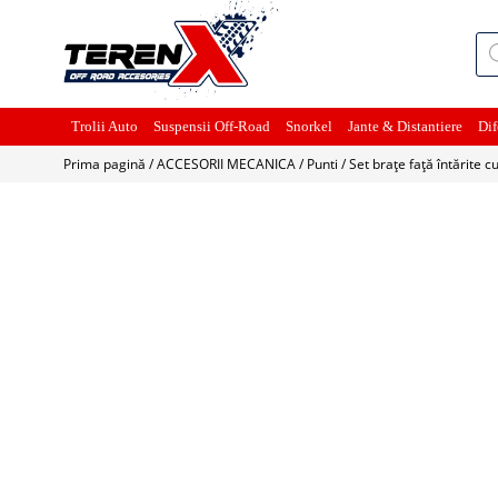
Pro
sea
Trolii Auto
Suspensii Off-Road
Snorkel
Jante & Distantiere
Dif
Prima pagină
/
ACCESORII MECANICA
/
Punti
/ Set brațe față întărite cu