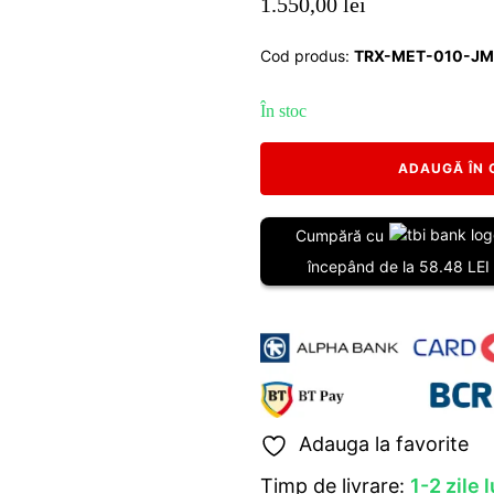
1.550,00
lei
Cod produs:
TRX-MET-010-J
În stoc
Cantitate
ADAUGĂ ÎN 
Set
brațe
față
Cumpără cu
întărite
începând de la 58.48 LEI
cu
uniball
pentru
Suzuki
Jimny,
lift
2
-
4"
Adauga la favorite
Timp de livrare:
1-2 zile 