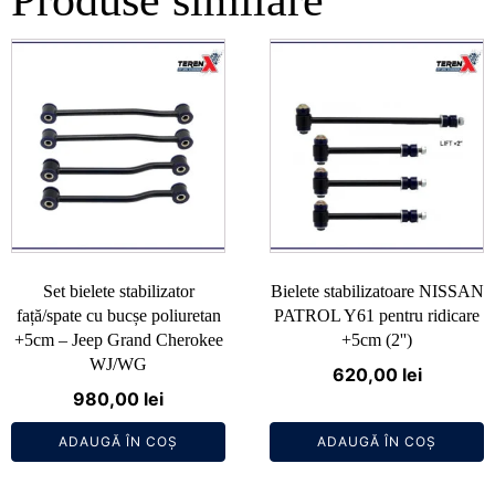
Produse similare
Set bielete stabilizator
Bielete stabilizatoare NISSAN
față/spate cu bucșe poliuretan
PATROL Y61 pentru ridicare
+5cm – Jeep Grand Cherokee
+5cm (2'')
WJ/WG
620,00
lei
980,00
lei
ADAUGĂ ÎN COȘ
ADAUGĂ ÎN COȘ