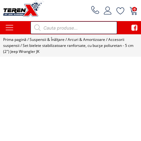
0
Products
search
Prima pagină
/
Suspensii & Înălțare
/
Arcuri & Amortizoare
/
Accesorii
suspensii
/ Set bielete stabilizatoare ranforsate, cu bucșe poliuretan - 5 cm
(2") Jeep Wrangler JK