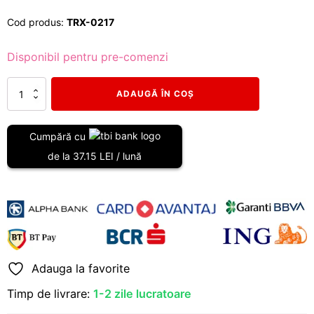
Cod produs:
TRX-0217
Disponibil pentru pre-comenzi
Cantitate
ADAUGĂ ÎN COȘ
Set
bielete
stabilizatoare
Cumpără cu
ranforsate,
de la 37.15 LEI / lună
cu
bucșe
poliuretan
-
5
cm
(2")
Jeep
Wrangler
Adauga la favorite
JK
Timp de livrare:
1-2 zile lucratoare