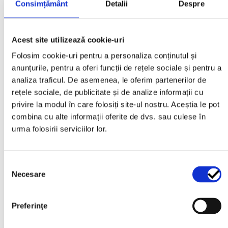
Consimțământ
Detalii
Despre
Marca auto
Acest site utilizează cookie-uri
Jeep
Folosim cookie-uri pentru a personaliza conținutul și
Model Auto
anunțurile, pentru a oferi funcții de rețele sociale și pentru a
analiza traficul. De asemenea, le oferim partenerilor de
WRANGLER, WRANGLER JK
rețele sociale, de publicitate și de analize informații cu
privire la modul în care folosiți site-ul nostru. Aceștia le pot
combina cu alte informații oferite de dvs. sau culese în
urma folosirii serviciilor lor.
Recenzii
Nu există recenzii până acum.
Selecția
Necesare
consimțământului
Fii primul care scrii o recenzie pentru „Set
Preferinţe
bielete stabilizatoare ranforsate, cu bucșe
poliuretan - 5 cm (2") Jeep Wrangler JK”