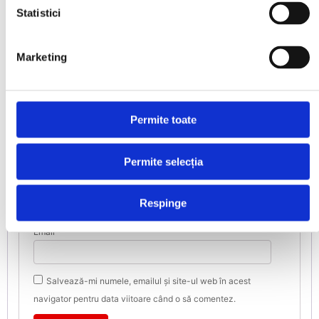
Adresa ta de email nu va fi publicată.
Statistici
Câmpurile obligatorii sunt marcate cu
*
Marketing
Evaluarea ta
*
Recenzia ta
*
Permite toate
Permite selecția
Nume
*
Respinge
Email
*
Salvează-mi numele, emailul și site-ul web în acest
navigator pentru data viitoare când o să comentez.