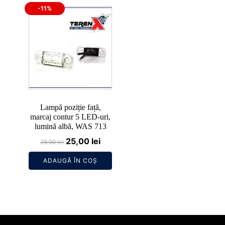
-11%
Lampă poziție față,
marcaj contur 5 LED-uri,
lumină albă, WAS 713
Prețul
Prețul
25,00
lei
28,00
lei
inițial
curent
ADAUGĂ ÎN COȘ
a
este:
fost:
25,00 lei.
28,00 lei.