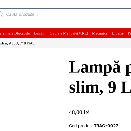
ducts
rch
erentiale Blocabile
Lumini
Cuplaje Manuale(MRL)
Mecanica
Diverse
Pi
 slim, 9 LED, 719 WAS
Lampă po
slim, 9
48,00
lei
Cod produs:
TRAC-0027