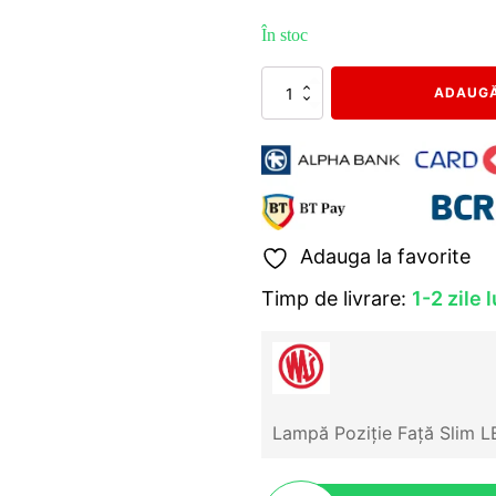
În stoc
Cantitate
ADAUGĂ
Lampă
poziție
față,
slim,
9
LED,
719
Adauga la favorite
WAS
Timp de livrare:
1-2 zile 
Lampă Poziție Față Slim 