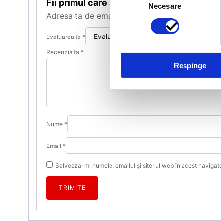
Fii primul care scrii o recenzie pentru „L
Necesare
consimțământului
Adresa ta de email nu va fi publicată.
Câmpuril
Evaluarea ta
*
Recenzia ta
*
Respinge
Nume
*
Email
*
Salvează-mi numele, emailul și site-ul web în acest navigat