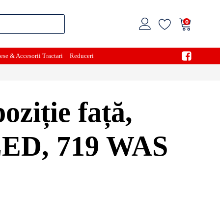
0
ese & Accesorii Tractari
Reduceri
ziție față,
 LED, 719 WAS