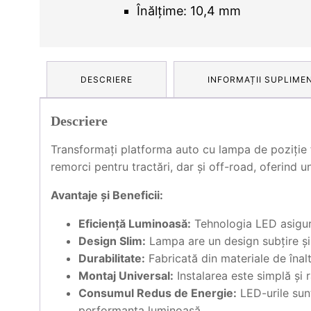
Înălțime: 10,4 mm
DESCRIERE
INFORMAȚII SUPLIME
Descriere
Transformați platforma auto cu lampa de poziție 
remorci pentru tractări, dar și off-road, oferind 
Avantaje și Beneficii:
Eficiență Luminoasă:
Tehnologia LED asigură
Design Slim:
Lampa are un design subțire și 
Durabilitate:
Fabricată din materiale de înalt
Montaj Universal:
Instalarea este simplă și r
Consumul Redus de Energie:
LED-urile sun
performanța luminoasă.