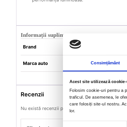
Informații suplimentare
Brand
WAS
Marca auto
Universal
Consimțământ
Acest site utilizează cookie-
Folosim cookie-uri pentru a pe
Recenzii
traficul. De asemenea, le ofer
care folosiți site-ul nostru. A
Nu există recenzii până acum.
lor.
Selecția