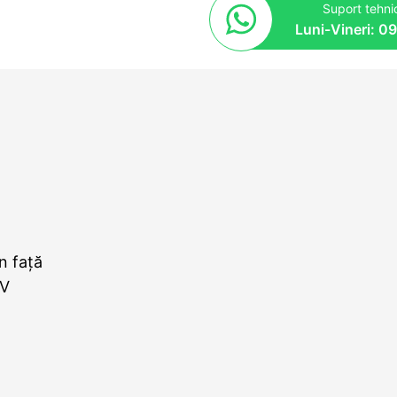
Suport tehnic
Luni-Vineri: 0
n față
4V