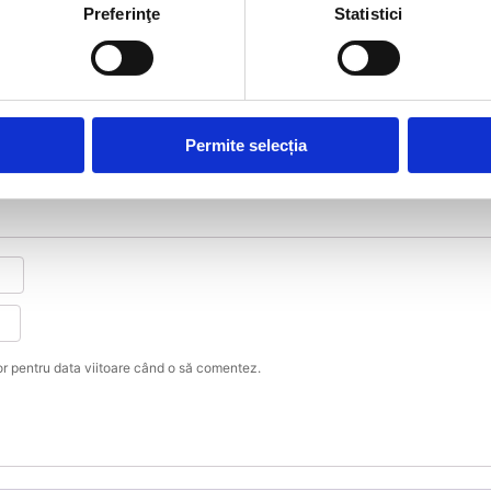
ampă poziție față, slim, 9 LED, 719 WAS”
Preferinţe
Statistici
e obligatorii sunt marcate cu
*
Permite selecția
or pentru data viitoare când o să comentez.