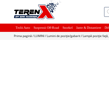
Pro
sea
Trolii Auto
Suspensii Off-Road
Snorkel
Jante & Distantiere
Dif
Prima pagină
/
LUMINI
/
Lumini de poziție/gabarit
/ Lampă poziție față,