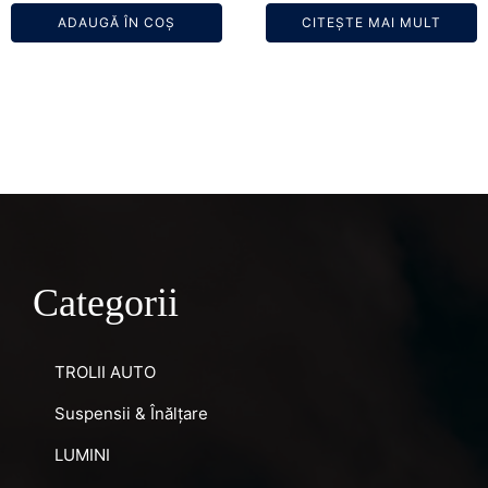
inițial
cure
ADAUGĂ ÎN COȘ
CITEȘTE MAI MULT
a
este
fost:
420,
450,00 lei.
Categorii
TROLII AUTO
Suspensii & Înălțare
LUMINI