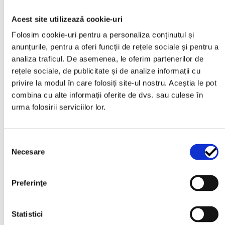
prăfuit, se recomandă verificarea zilnică.
Acest site utilizează cookie-uri
Folosim cookie-uri pentru a personaliza conținutul și
Informații suplimentare
anunțurile, pentru a oferi funcții de rețele sociale și pentru a
analiza traficul. De asemenea, le oferim partenerilor de
Marca auto
rețele sociale, de publicitate și de analize informații cu
privire la modul în care folosiți site-ul nostru. Aceștia le pot
Universal
combina cu alte informații oferite de dvs. sau culese în
urma folosirii serviciilor lor.
Recenzii
Selecția
Necesare
consimțământului
Nu există recenzii până acum.
Preferinţe
Fii primul care scrii o recenzie pentru „Cap
snorkel tip Ciclone- filtru de aer diametru 77
Statistici
mm”