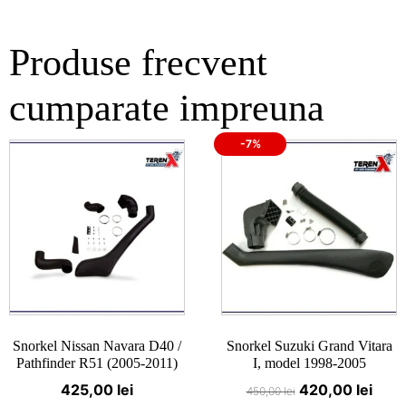
Produse frecvent
cumparate impreuna
-7%
Snorkel Nissan Navara D40 /
Snorkel Suzuki Grand Vitara
Pathfinder R51 (2005-2011)
I, model 1998-2005
Prețul
Preț
425,00
lei
420,00
lei
450,00
lei