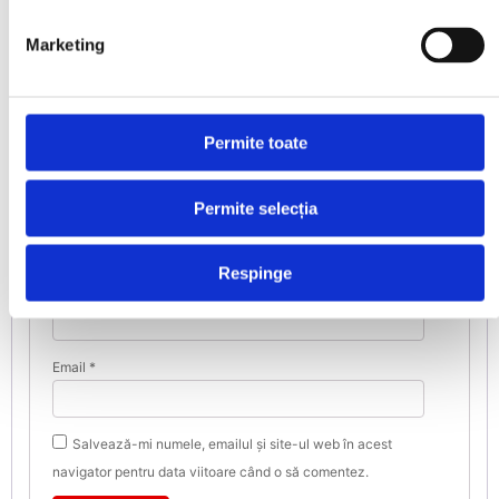
Adresa ta de email nu va fi publicată.
Marketing
Câmpurile obligatorii sunt marcate cu
*
Evaluarea ta
*
Recenzia ta
*
Permite toate
Permite selecția
Respinge
Nume
*
Email
*
Salvează-mi numele, emailul și site-ul web în acest
navigator pentru data viitoare când o să comentez.