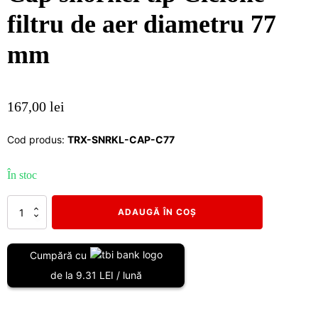
filtru de aer diametru 77
mm
167,00
lei
Cod produs:
TRX-SNRKL-CAP-C77
În stoc
Cantitate
ADAUGĂ ÎN COȘ
Cap
snorkel
tip
Cumpără cu
Ciclone-
de la 9.31 LEI / lună
filtru
de
aer
diametru