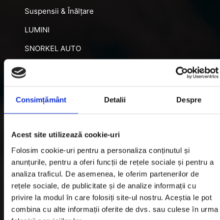
Suspensii & Înălțare
LUMINI
SNORKEL AUTO
ACCESORII RECUPERARE
DIFERENȚIALE BLOCABILE
Consimțământ
Detalii
Despre
DISTANTIERE
Jante Oțel
Acest site utilizează cookie-uri
Informatii utile
Folosim cookie-uri pentru a personaliza conținutul și
anunțurile, pentru a oferi funcții de rețele sociale și pentru a
analiza traficul. De asemenea, le oferim partenerilor de
Informatii Livrare
rețele sociale, de publicitate și de analize informații cu
privire la modul în care folosiți site-ul nostru. Aceștia le pot
Garantie si Retur
combina cu alte informații oferite de dvs. sau culese în urma