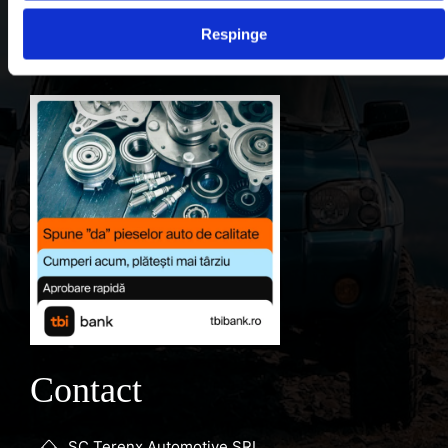
Contul meu
Respinge
Favorite
Contact
SC Terenx Automotive SRL