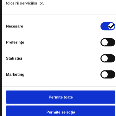
folosirii serviciilor lor.
Formular Retur
Termeni & Conditii
Selecția
Politica de Cookies
Necesare
consimțământului
Politica de Confidentialitate
Preferinţe
Plata in Rate
Statistici
Link-uri rapide
Marketing
Retragere din contract
Contact
Permite toate
Blog
Permite selecția
Despre noi