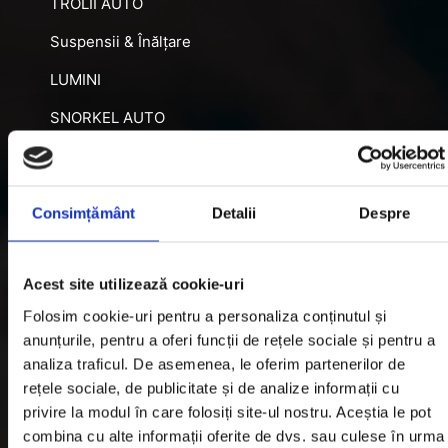
TROLII AUTO
Suspensii & Înălțare
LUMINI
SNORKEL AUTO
ACCESORII RECUPERARE
DIFERENȚIALE BLOCABILE
Consimțământ
Detalii
Despre
DISTANTIERE
Jante Oțel
Acest site utilizează cookie-uri
Folosim cookie-uri pentru a personaliza conținutul și
Informatii utile
anunțurile, pentru a oferi funcții de rețele sociale și pentru a
analiza traficul. De asemenea, le oferim partenerilor de
rețele sociale, de publicitate și de analize informații cu
Informatii Livrare
privire la modul în care folosiți site-ul nostru. Aceștia le pot
Garantie si Retur
combina cu alte informații oferite de dvs. sau culese în urma