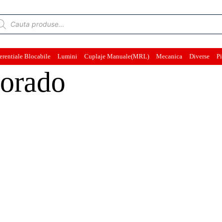
ducts
rch
erentiale Blocabile
Lumini
Cuplaje Manuale(MRL)
Mecanica
Diverse
Pi
lorado