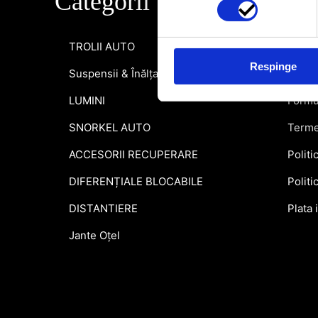
Categorii
Info
TROLII AUTO
Inform
Respinge
Suspensii & Înălțare
Garant
LUMINI
Formu
SNORKEL AUTO
Terme
ACCESORII RECUPERARE
Politi
DIFERENȚIALE BLOCABILE
Politi
DISTANTIERE
Plata 
Jante Oțel