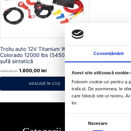
Troliu auto 12V Titanium Winch
Consimțământ
Colorado 12000 lbs (5450 kg) -
șufă sintetică
Prețul
Prețul
1.800,00
lei
1.850,00
lei
Acest site utilizează cookie-
inițial
curent
Folosim cookie-uri pentru a pe
ADAUGĂ ÎN COȘ
a
este:
traficul. De asemenea, le ofer
fost:
1.800,00 lei.
care folosiți site-ul nostru. A
1.850,00 lei.
lor.
Selecția
Necesare
consimțământului