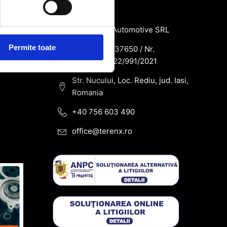
de
Contact
SC Terenx Automotive SRL
Permite toate
CUI: RO43937650 / Nr.
Reg.Com: J22/991/2021
Str. Nucului, Loc. Rediu, jud. Iasi,
Romania
+40 756 603 490
office@terenx.ro