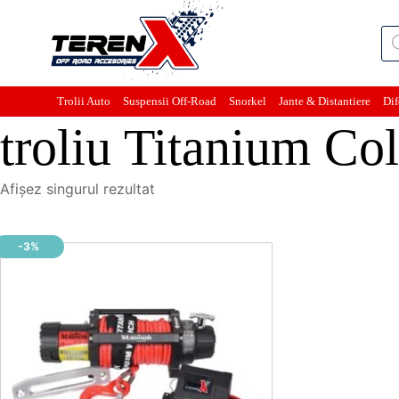
Pro
sea
Trolii Auto
Suspensii Off-Road
Snorkel
Jante & Distantiere
Dif
troliu Titanium Co
Afișez singurul rezultat
-3%