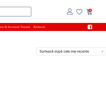
0
ese & Accesorii Tractari
Reduceri