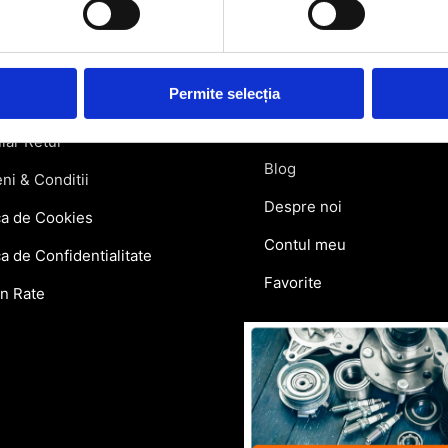
rmatii utile
Link-uri rapi
atii Livrare
Retragere din contract
Permite selecția
ie si Retur
Contact
lar Retur
Blog
ni & Conditii
Despre noi
ca de Cookies
Contul meu
ca de Confidentialitate
Favorite
in Rate