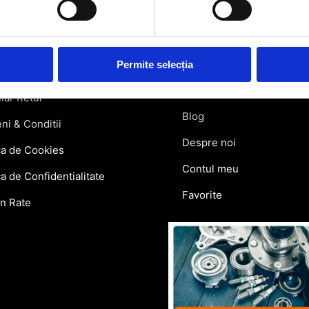
rmatii utile
Link-uri rapi
atii Livrare
Retragere din contract
Permite selecția
ie si Retur
Contact
lar Retur
Blog
ni & Conditii
Despre noi
ca de Cookies
Contul meu
ca de Confidentialitate
Favorite
in Rate