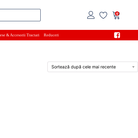
0
ese & Accesorii Tractari
Reduceri