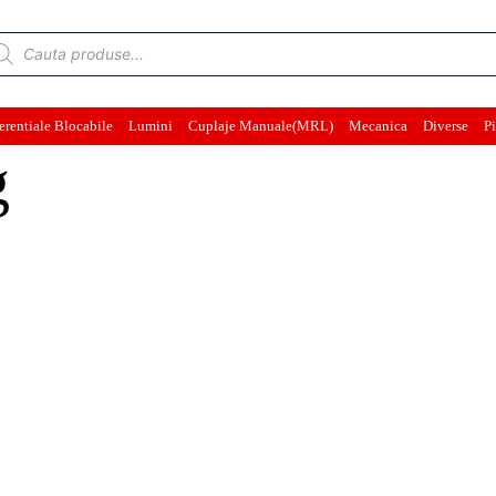
ducts
rch
erentiale Blocabile
Lumini
Cuplaje Manuale(MRL)
Mecanica
Diverse
Pi
g