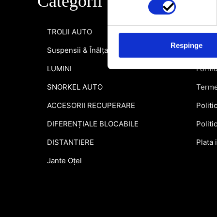
Categorii
Info
TROLII AUTO
Inform
Respinge
Suspensii & Înălțare
Garant
LUMINI
Formu
SNORKEL AUTO
Terme
ACCESORII RECUPERARE
Politi
DIFERENȚIALE BLOCABILE
Politi
DISTANTIERE
Plata 
Jante Oțel