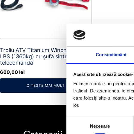
Troliu ATV Titanium Winch J8 3000
Consimțământ
LBS (1360kg) cu șufă sintetică și
telecomandă
600,00
lei
Acest site utilizează cookie-
Folosim cookie-uri pentru a pe
CITEȘTE MAI MULT
traficul. De asemenea, le ofer
care folosiți site-ul nostru. A
lor.
Selecția
Necesare
consimțământului