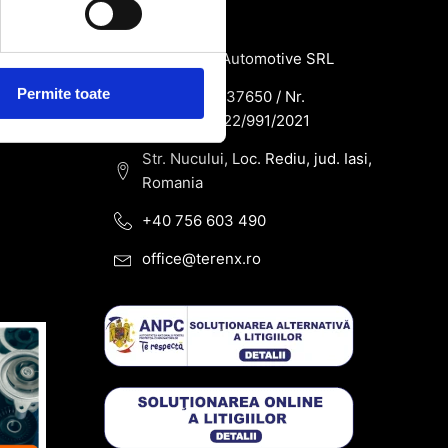
de
Contact
SC Terenx Automotive SRL
Permite toate
CUI: RO43937650 / Nr.
Reg.Com: J22/991/2021
Str. Nucului, Loc. Rediu, jud. Iasi,
Romania
+40 756 603 490
office@terenx.ro