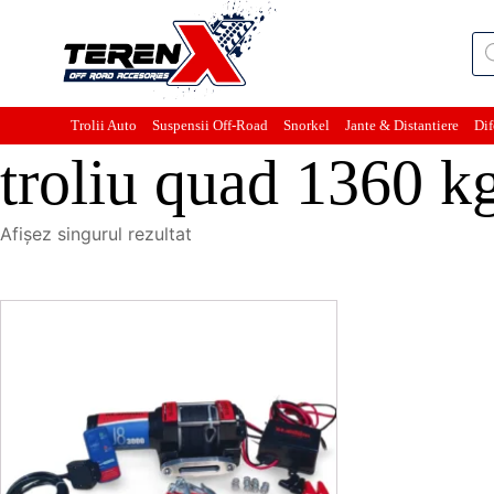
Pro
sea
Trolii Auto
Suspensii Off-Road
Snorkel
Jante & Distantiere
Dif
troliu quad 1360 k
Afișez singurul rezultat