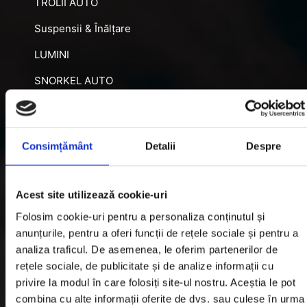
TROLII AUTO
Suspensii & Înălțare
LUMINI
SNORKEL AUTO
ACCESORII RECUPERARE
DIFERENȚIALE BLOCABILE
Consimțământ
Detalii
Despre
DISTANTIERE
Jante Oțel
Acest site utilizează cookie-uri
Folosim cookie-uri pentru a personaliza conținutul și
Informatii utile
anunțurile, pentru a oferi funcții de rețele sociale și pentru a
analiza traficul. De asemenea, le oferim partenerilor de
rețele sociale, de publicitate și de analize informații cu
Informatii Livrare
privire la modul în care folosiți site-ul nostru. Aceștia le pot
Garantie si Retur
combina cu alte informații oferite de dvs. sau culese în urma