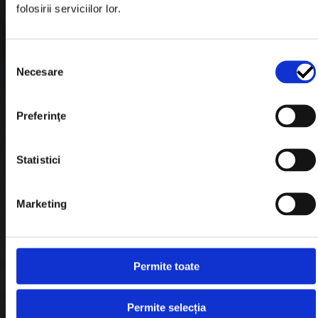
folosirii serviciilor lor.
Formular Retur
Termeni & Conditii
Selecția
Politica de Cookies
Necesare
consimțământului
Politica de Confidentialitate
Preferinţe
Plata in Rate
Statistici
Link-uri rapide
Marketing
Retragere din contract
Contact
Permite toate
Blog
Permite selecția
Despre noi