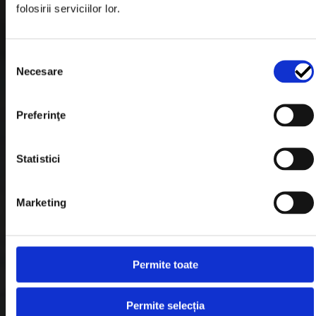
folosirii serviciilor lor.
Formular Retur
Termeni & Conditii
Selecția
Politica de Cookies
Necesare
consimțământului
Politica de Confidentialitate
Preferinţe
Plata in Rate
Statistici
Link-uri rapide
Marketing
Retragere din contract
Contact
Permite toate
Blog
Permite selecția
Despre noi