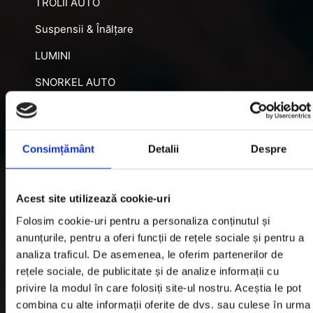
TROLII AUTO
Suspensii & Înălțare
LUMINI
SNORKEL AUTO
ACCESORII RECUPERARE
DIFERENȚIALE BLOCABILE
Consimțământ
Detalii
Despre
DISTANTIERE
Jante Oțel
Acest site utilizează cookie-uri
Folosim cookie-uri pentru a personaliza conținutul și
Informatii utile
anunțurile, pentru a oferi funcții de rețele sociale și pentru a
analiza traficul. De asemenea, le oferim partenerilor de
rețele sociale, de publicitate și de analize informații cu
Informatii Livrare
privire la modul în care folosiți site-ul nostru. Aceștia le pot
Garantie si Retur
combina cu alte informații oferite de dvs. sau culese în urma