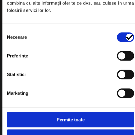
combina cu alte informații oferite de dvs. sau culese în urma
Garantie si Retur
folosirii serviciilor lor.
Formular Retur
Selecția
Termeni & Conditii
Necesare
consimțământului
Politica de Cookies
Politica de Confidentialitate
Preferinţe
Plata in Rate
Statistici
Link-uri rapide
Marketing
Retragere din contract
Permite toate
Contact