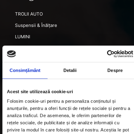
TROLII AUTO
Suspensii & Înălțare
LUMINI
SNORKEL AUTO
ACCESORII RECUPERARE
Consimțământ
Detalii
Despre
DIFERENȚIALE BLOCABILE
DISTANTIERE
Acest site utilizează cookie-uri
Jante Oțel
Folosim cookie-uri pentru a personaliza conținutul și
anunțurile, pentru a oferi funcții de rețele sociale și pentru a
Informatii utile
analiza traficul. De asemenea, le oferim partenerilor de
rețele sociale, de publicitate și de analize informații cu
privire la modul în care folosiți site-ul nostru. Aceștia le pot
Informatii Livrare