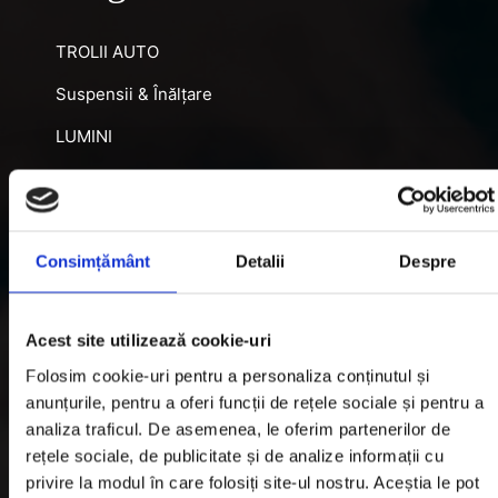
TROLII AUTO
Suspensii & Înălțare
LUMINI
SNORKEL AUTO
ACCESORII RECUPERARE
Consimțământ
Detalii
Despre
DIFERENȚIALE BLOCABILE
DISTANTIERE
Acest site utilizează cookie-uri
Jante Oțel
Folosim cookie-uri pentru a personaliza conținutul și
anunțurile, pentru a oferi funcții de rețele sociale și pentru a
Informatii utile
analiza traficul. De asemenea, le oferim partenerilor de
rețele sociale, de publicitate și de analize informații cu
privire la modul în care folosiți site-ul nostru. Aceștia le pot
Informatii Livrare