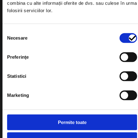
combina cu alte informații oferite de dvs. sau culese în urma
Garantie si Retur
folosirii serviciilor lor.
Formular Retur
Selecția
Termeni & Conditii
Necesare
consimțământului
Politica de Cookies
Politica de Confidentialitate
Preferinţe
Plata in Rate
Statistici
Link-uri rapide
Marketing
Retragere din contract
Permite toate
Contact