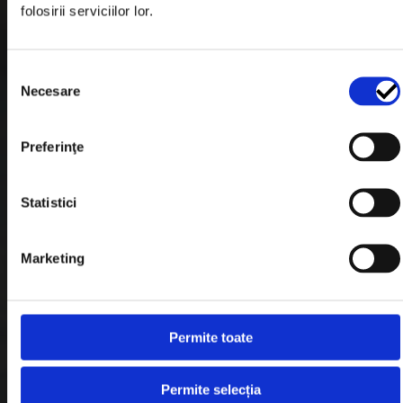
folosirii serviciilor lor.
Formular Retur
Termeni & Conditii
Selecția
Politica de Cookies
Necesare
consimțământului
Politica de Confidentialitate
Preferinţe
Plata in Rate
Statistici
Link-uri rapide
Marketing
Retragere din contract
Contact
Permite toate
Blog
Permite selecția
Despre noi