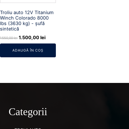
Troliu auto 12V Titanium
Winch Colorado 8000
lbs (3630 kg) - șufă
sintetică
Prețul
Prețul
1.500,00
lei
1.550,00
lei
inițial
curent
ADAUGĂ ÎN COȘ
a
este:
fost:
1.500,00 lei.
1.550,00 lei.
Categorii