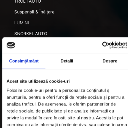
TROLII AUTO
Suspensii & Înălțare
LUMINI
SNORKEL AUTO
ACCESORII RECUPERARE
DIFERENȚIALE BLOCABILE
Consimțământ
Detalii
Despre
DISTANTIERE
Jante Oțel
Acest site utilizează cookie-uri
Folosim cookie-uri pentru a personaliza conținutul și
Informatii utile
anunțurile, pentru a oferi funcții de rețele sociale și pentru a
analiza traficul. De asemenea, le oferim partenerilor de
rețele sociale, de publicitate și de analize informații cu
Informatii Livrare
privire la modul în care folosiți site-ul nostru. Aceștia le pot
Garantie si Retur
combina cu alte informații oferite de dvs. sau culese în urma