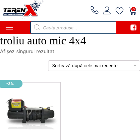
0
Products
search
troliu auto mic 4x4
Afișez singurul rezultat
-3%