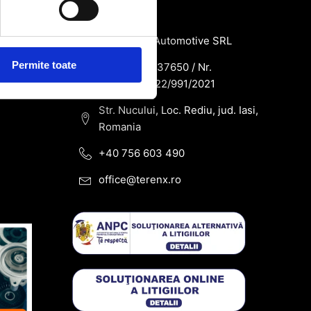
de
Contact
SC Terenx Automotive SRL
Permite toate
CUI: RO43937650 / Nr.
Reg.Com: J22/991/2021
Str. Nucului, Loc. Rediu, jud. Iasi,
Romania
+40 756 603 490
office@terenx.ro