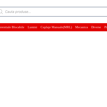
ducts
rch
erentiale Blocabile
Lumini
Cuplaje Manuale(MRL)
Mecanica
Diverse
Pi