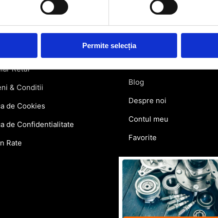
rmatii utile
Link-uri rapi
atii Livrare
Retragere din contract
Permite selecția
ie si Retur
Contact
lar Retur
Blog
ni & Conditii
Despre noi
ca de Cookies
Contul meu
ca de Confidentialitate
Favorite
in Rate