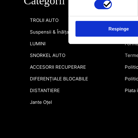
Categorii
Info
TROLII AUTO
Inform
Respinge
Suspensii & Înălțare
Garant
LUMINI
Formu
SNORKEL AUTO
Terme
ACCESORII RECUPERARE
Politi
DIFERENȚIALE BLOCABILE
Politi
DISTANTIERE
Plata 
Jante Oțel