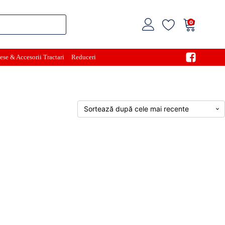
0
ese & Accesorii Tractari
Reduceri