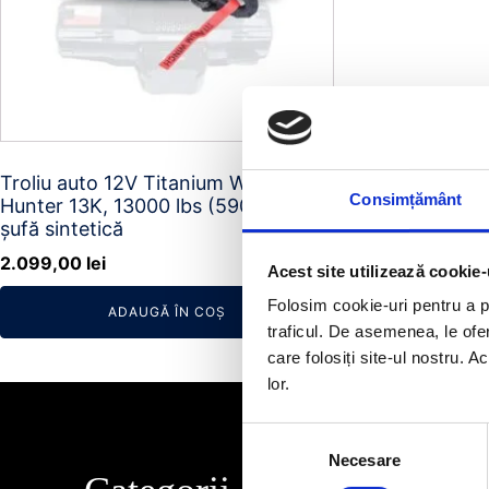
Troliu auto 12V Titanium Winch
Consimțământ
Hunter 13K, 13000 lbs (5900 kg)
șufă sintetică
2.099,00
lei
Acest site utilizează cookie-
Folosim cookie-uri pentru a pe
ADAUGĂ ÎN COȘ
traficul. De asemenea, le ofer
care folosiți site-ul nostru. A
lor.
Selecția
Necesare
consimțământului