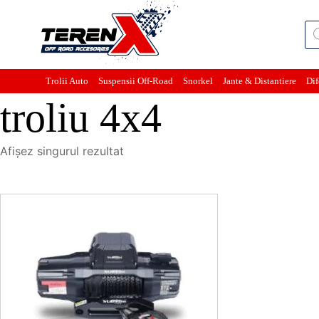
Pro
sea
Trolii Auto
Suspensii Off-Road
Snorkel
Jante & Distantiere
Dif
troliu 4x4
Afișez singurul rezultat