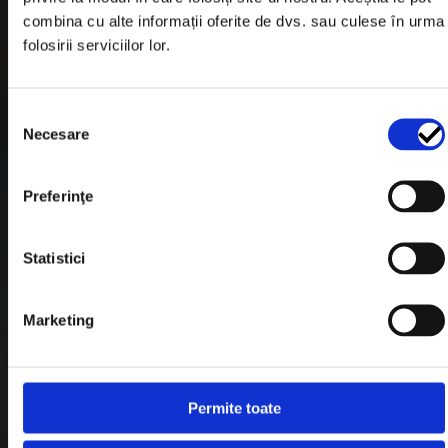
Informatii Livrare
combina cu alte informații oferite de dvs. sau culese în urma
folosirii serviciilor lor.
Garantie si Retur
Formular Retur
Selecția
Termeni & Conditii
Necesare
consimțământului
Politica de Cookies
Preferinţe
Politica de Confidentialitate
Plata in Rate
Statistici
Link-uri rapide
Marketing
Retragere din contract
Permite toate
Contact