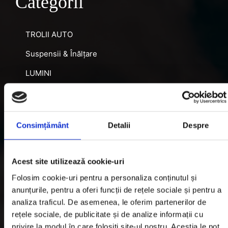
Categorii
TROLII AUTO
Suspensii & Înălțare
LUMINI
SNORKEL AUTO
ACCESORII RECUPERARE
Consimțământ
Detalii
Despre
DIFERENȚIALE BLOCABILE
DISTANTIERE
Acest site utilizează cookie-uri
Jante Oțel
Folosim cookie-uri pentru a personaliza conținutul și
anunțurile, pentru a oferi funcții de rețele sociale și pentru a
Informatii utile
analiza traficul. De asemenea, le oferim partenerilor de
rețele sociale, de publicitate și de analize informații cu
privire la modul în care folosiți site-ul nostru. Aceștia le pot