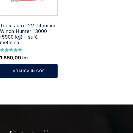
Troliu auto 12V Titanium
Winch Hunter 13000
(5900 kg) - șufă
metalică
Evaluat la
1.650,00
lei
5.00
din 5
ADAUGĂ ÎN COȘ