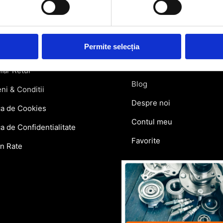
rmatii utile
Link-uri rapi
atii Livrare
Retragere din contract
Permite selecția
ie si Retur
Contact
lar Retur
Blog
ni & Conditii
Despre noi
ca de Cookies
Contul meu
ca de Confidentialitate
Favorite
in Rate