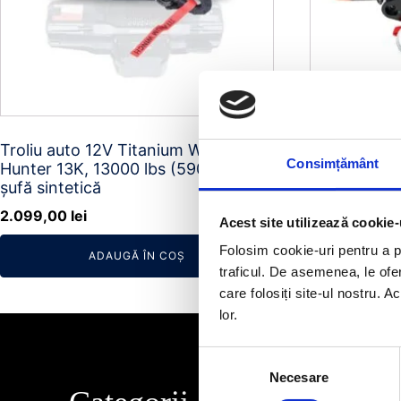
Troliu auto 12V Titanium Winch
Troliu auto
Consimțământ
Hunter 13K, 13000 lbs (5900 kg)
Arctica 100
șufă sintetică
sintetică mo
Preț
2.099,00
lei
1.7
2.000,00
lei
Acest site utilizează cookie-
iniți
Folosim cookie-uri pentru a pe
ADAUGĂ ÎN COȘ
a
traficul. De asemenea, le ofer
fost
care folosiți site-ul nostru. A
2.00
lor.
Selecția
Necesare
consimțământului