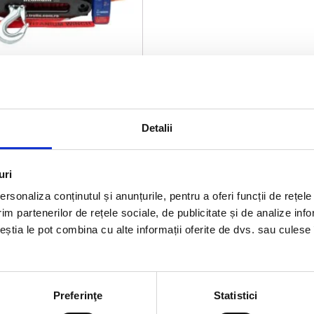
 12V Titanium Winch
Detalii
00 lbs (4535 kg) - șufă
tor 7CP, 158:1
ul
Prețul
00,00
lei
uri
al
curent
rsonaliza conținutul și anunțurile, pentru a oferi funcții de rețele
ADAUGĂ ÎN COȘ
este:
im partenerilor de rețele sociale, de publicitate și de analize info
:
1.700,00 lei.
ceștia le pot combina cu alte informații oferite de dvs. sau culese î
0,00 lei.
Preferinţe
Statistici