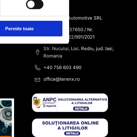
de
Contact
SC Terenx Automotive SRL
Permite toate
CUI: RO43937650 / Nr.
Reg.Com: J22/991/2021
Str. Nucului, Loc. Rediu, jud. Iasi,
Romania
+40 756 603 490
office@terenx.ro