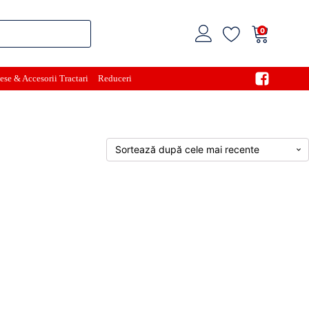
0
ese & Accesorii Tractari
Reduceri