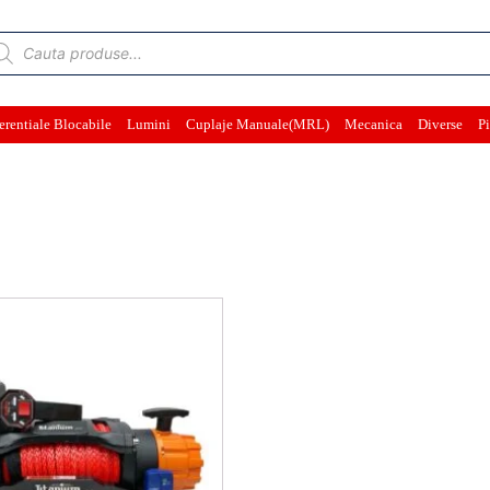
ducts
rch
erentiale Blocabile
Lumini
Cuplaje Manuale(MRL)
Mecanica
Diverse
Pi