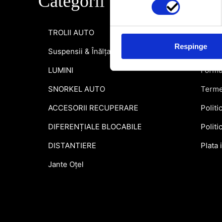
Categorii
Info
TROLII AUTO
Inform
Respinge
Suspensii & Înălțare
Garant
LUMINI
Formu
SNORKEL AUTO
Terme
ACCESORII RECUPERARE
Politi
DIFERENȚIALE BLOCABILE
Politi
DISTANTIERE
Plata 
Jante Oțel