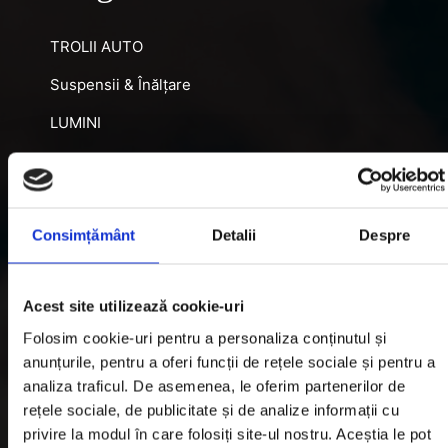
TROLII AUTO
Suspensii & Înălțare
LUMINI
SNORKEL AUTO
ACCESORII RECUPERARE
Consimțământ
Detalii
Despre
DIFERENȚIALE BLOCABILE
DISTANTIERE
Acest site utilizează cookie-uri
Jante Oțel
Folosim cookie-uri pentru a personaliza conținutul și
anunțurile, pentru a oferi funcții de rețele sociale și pentru a
Informatii utile
analiza traficul. De asemenea, le oferim partenerilor de
rețele sociale, de publicitate și de analize informații cu
privire la modul în care folosiți site-ul nostru. Aceștia le pot
Informatii Livrare