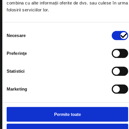
combina cu alte informații oferite de dvs. sau culese în urma
Garantie si Retur
folosirii serviciilor lor.
Formular Retur
Selecția
Termeni & Conditii
Necesare
consimțământului
Politica de Cookies
Politica de Confidentialitate
Preferinţe
Plata in Rate
Statistici
Link-uri rapide
Marketing
Retragere din contract
Permite toate
Contact