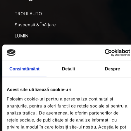
TROLII AUTO
Suspensii & Înălțare
LUMINI
SNORKEL AUTO
ACCESORII RECUPERARE
Consimțământ
Detalii
Despre
DIFERENȚIALE BLOCABILE
DISTANTIERE
Acest site utilizează cookie-uri
Jante Oțel
Folosim cookie-uri pentru a personaliza conținutul și
anunțurile, pentru a oferi funcții de rețele sociale și pentru a
Informatii utile
analiza traficul. De asemenea, le oferim partenerilor de
rețele sociale, de publicitate și de analize informații cu
privire la modul în care folosiți site-ul nostru. Aceștia le pot
Informatii Livrare