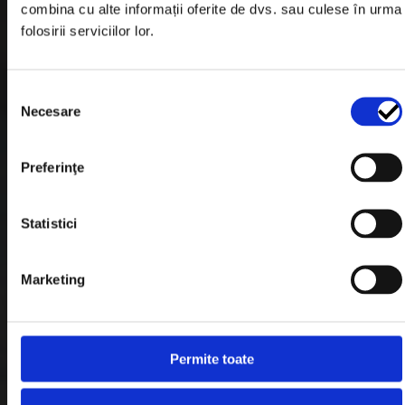
combina cu alte informații oferite de dvs. sau culese în urma
Garantie si Retur
folosirii serviciilor lor.
Formular Retur
Selecția
Termeni & Conditii
Necesare
consimțământului
Politica de Cookies
Politica de Confidentialitate
Preferinţe
Plata in Rate
Statistici
Link-uri rapide
Marketing
Retragere din contract
Permite toate
Contact