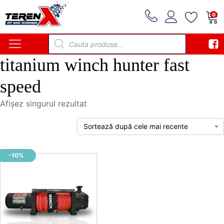
0
Products
search
titanium winch hunter fast
speed
Afișez singurul rezultat
-10%