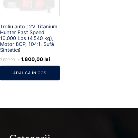
Troliu auto 12V Titanium
Hunter Fast Speed
10.000 Lbs (4.540 kg),
Motor 8CP, 104:1, Șufă
Sintetică
Prețul
Prețul
1.800,00
lei
2.000,00
lei
inițial
curent
ADAUGĂ ÎN COȘ
a
este:
fost:
1.800,00 lei.
2.000,00 lei.