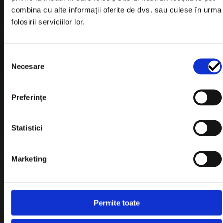
Informatii Livrare
combina cu alte informații oferite de dvs. sau culese în urma
folosirii serviciilor lor.
Garantie si Retur
Formular Retur
Selecția
Termeni & Conditii
Necesare
consimțământului
Politica de Cookies
Preferinţe
Politica de Confidentialitate
Plata in Rate
Statistici
Link-uri rapide
Marketing
Retragere din contract
Permite toate
Contact