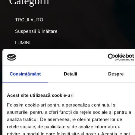
Categorii
TROLII AUTO
Suspensii & Înălțare
LUMINI
SNORKEL AUTO
ACCESORII RECUPERARE
Consimțământ
Detalii
Despre
DIFERENȚIALE BLOCABILE
DISTANTIERE
Acest site utilizează cookie-uri
Jante Oțel
Folosim cookie-uri pentru a personaliza conținutul și
anunțurile, pentru a oferi funcții de rețele sociale și pentru a
Informatii utile
analiza traficul. De asemenea, le oferim partenerilor de
rețele sociale, de publicitate și de analize informații cu
privire la modul în care folosiți site-ul nostru. Aceștia le pot