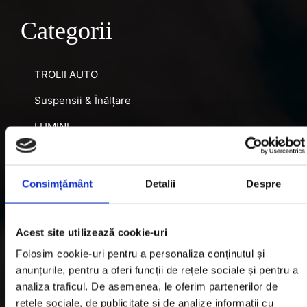
Categorii
TROLII AUTO
Suspensii & Înălțare
LUMINI
SNORKEL AUTO
ACCESORII RECUPERARE
Consimțământ
Detalii
Despre
DIFERENȚIALE BLOCABILE
DISTANTIERE
Acest site utilizează cookie-uri
Folosim cookie-uri pentru a personaliza conținutul și
Jante Oțel
anunțurile, pentru a oferi funcții de rețele sociale și pentru a
analiza traficul. De asemenea, le oferim partenerilor de
Informatii utile
rețele sociale, de publicitate și de analize informații cu