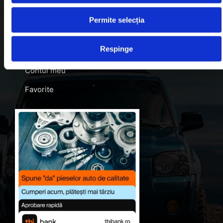
Contact
Permite selecția
Blog
Respinge
Despre noi
Contul meu
Favorite