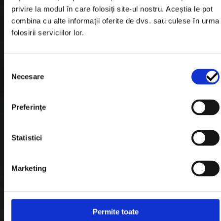
privire la modul în care folosiți site-ul nostru. Aceștia le pot
combina cu alte informații oferite de dvs. sau culese în urma
Informatii Livrare
folosirii serviciilor lor.
Garantie si Retur
Formular Retur
Selecția
Necesare
consimțământului
Termeni & Conditii
Politica de Cookies
Preferinţe
Politica de Confidentialitate
Statistici
Plata in Rate
Link-uri rapide
Marketing
Retragere din contract
Permite toate