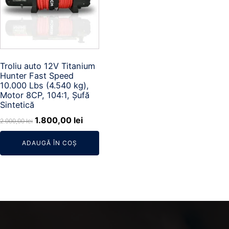
Troliu auto 12V Titanium
Hunter Fast Speed
10.000 Lbs (4.540 kg),
Motor 8CP, 104:1, Șufă
Sintetică
Prețul
Prețul
1.800,00
lei
2.000,00
lei
inițial
curent
ADAUGĂ ÎN COȘ
a
este:
fost:
1.800,00 lei.
2.000,00 lei.