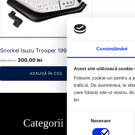
Consimțământ
Snorkel Isuzu Trooper 1995-2004
Prețul
Prețul
300,00
lei
450,00
lei
inițial
curent
Acest site utilizează cookie-
ADAUGĂ ÎN COȘ
a
este:
Folosim cookie-uri pentru a pe
fost:
300,00 lei.
traficul. De asemenea, le ofer
450,00 lei.
care folosiți site-ul nostru. A
lor.
Selecția
Categorii
Info
Necesare
consimțământului