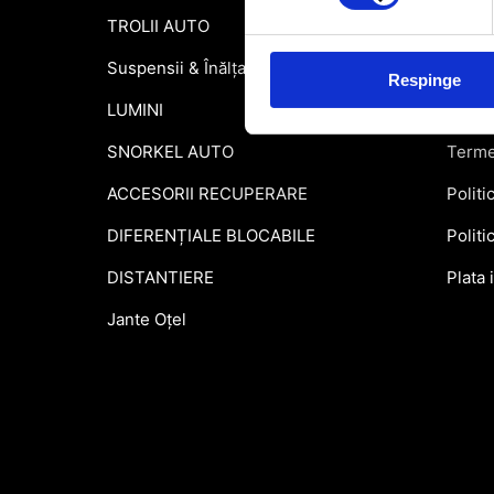
TROLII AUTO
Inform
Suspensii & Înălțare
Garant
Respinge
LUMINI
Formu
SNORKEL AUTO
Terme
ACCESORII RECUPERARE
Politi
DIFERENȚIALE BLOCABILE
Politi
DISTANTIERE
Plata 
Jante Oțel