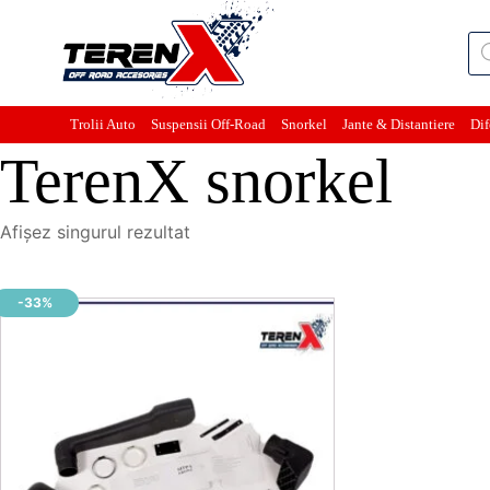
Pro
sea
Trolii Auto
Suspensii Off-Road
Snorkel
Jante & Distantiere
Dif
TerenX snorkel
Afișez singurul rezultat
-33%