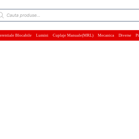
ducts
rch
erentiale Blocabile
Lumini
Cuplaje Manuale(MRL)
Mecanica
Diverse
Pi