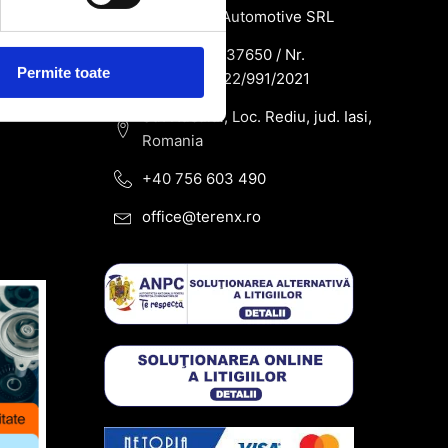
SC Terenx Automotive SRL
CUI: RO43937650 / Nr.
Permite toate
Reg.Com: J22/991/2021
Str. Nucului, Loc. Rediu, jud. Iasi,
Romania
+40 756 603 490
office@terenx.ro