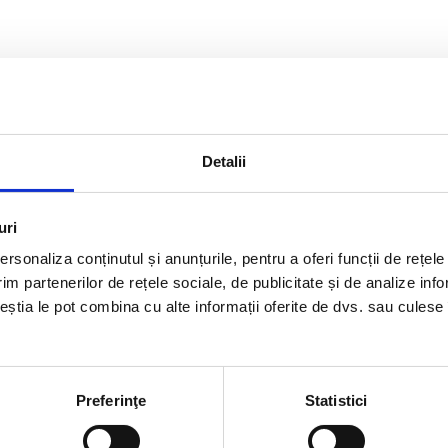
Detalii
uri
rsonaliza conținutul și anunțurile, pentru a oferi funcții de rețele
im partenerilor de rețele sociale, de publicitate și de analize info
ceștia le pot combina cu alte informații oferite de dvs. sau culese î
rmatii utile
Link-uri rapi
Preferinţe
Statistici