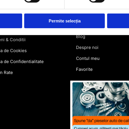
atii Livrare
Retragere din contract
ie si Retur
Permite selecția
Contact
lar Retur
Blog
ni & Conditii
Despre noi
ca de Cookies
Contul meu
ca de Confidentialitate
Favorite
in Rate