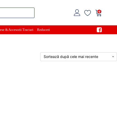
0
ese & Accesorii Tractari
Reduceri