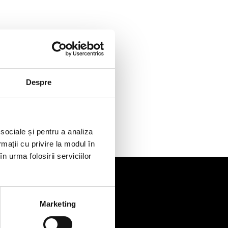
Despre
 sociale și pentru a analiza
rmații cu privire la modul în
n urma folosirii serviciilor
de
Contact
Marketing