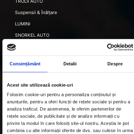
TROLII AUTO
Suspensii & Înălțare
LUMINI
SNORKEL AUTO
ACCESORII RECUPERARE
DIFERENȚIALE BLOCABILE
Consimțământ
Detalii
Despre
DISTANTIERE
Jante Oțel
Acest site utilizează cookie-uri
Folosim cookie-uri pentru a personaliza conținutul și
Informatii utile
anunțurile, pentru a oferi funcții de rețele sociale și pentru a
analiza traficul. De asemenea, le oferim partenerilor de
rețele sociale, de publicitate și de analize informații cu
Informatii Livrare
privire la modul în care folosiți site-ul nostru. Aceștia le pot
Garantie si Retur
combina cu alte informații oferite de dvs. sau culese în urma