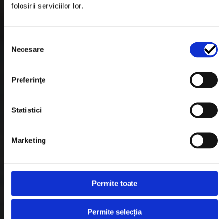
folosirii serviciilor lor.
Formular Retur
Termeni & Conditii
Selecția
Politica de Cookies
Necesare
consimțământului
Politica de Confidentialitate
Preferinţe
Plata in Rate
Statistici
Link-uri rapide
Marketing
Retragere din contract
Contact
Permite toate
Blog
Permite selecția
Despre noi