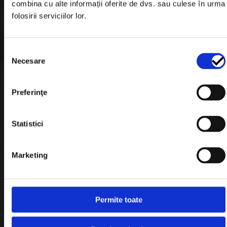
combina cu alte informații oferite de dvs. sau culese în urma
Garantie si Retur
folosirii serviciilor lor.
Formular Retur
Selecția
Termeni & Conditii
Necesare
consimțământului
Politica de Cookies
Politica de Confidentialitate
Preferinţe
Plata in Rate
Statistici
Link-uri rapide
Marketing
Retragere din contract
Permite toate
Contact
Blog