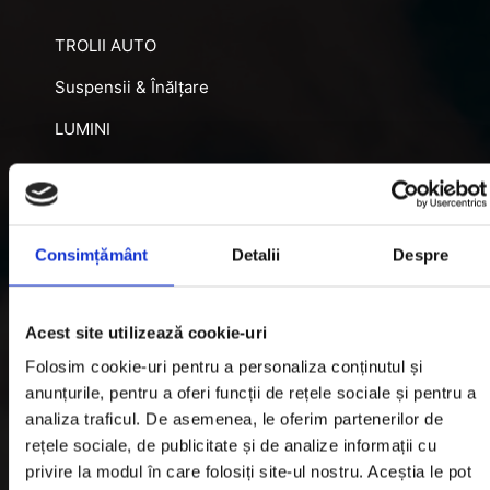
TROLII AUTO
Suspensii & Înălțare
LUMINI
SNORKEL AUTO
ACCESORII RECUPERARE
DIFERENȚIALE BLOCABILE
Consimțământ
Detalii
Despre
DISTANTIERE
Acest site utilizează cookie-uri
Jante Oțel
Folosim cookie-uri pentru a personaliza conținutul și
anunțurile, pentru a oferi funcții de rețele sociale și pentru a
Informatii utile
analiza traficul. De asemenea, le oferim partenerilor de
rețele sociale, de publicitate și de analize informații cu
privire la modul în care folosiți site-ul nostru. Aceștia le pot
Informatii Livrare