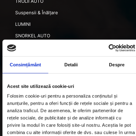
TROLII AUTO
Suspensii & Înălțare
LUMINI
SNORKEL AUTO
ACCESORII RECUPERARE
DIFERENȚIALE BLOCABILE
Consimțământ
Detalii
Despre
DISTANTIERE
Jante Oțel
Acest site utilizează cookie-uri
Folosim cookie-uri pentru a personaliza conținutul și
Informatii utile
anunțurile, pentru a oferi funcții de rețele sociale și pentru a
analiza traficul. De asemenea, le oferim partenerilor de
rețele sociale, de publicitate și de analize informații cu
Informatii Livrare
privire la modul în care folosiți site-ul nostru. Aceștia le pot
Garantie si Retur
combina cu alte informații oferite de dvs. sau culese în urma