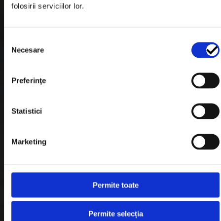
folosirii serviciilor lor.
Formular Retur
Termeni & Conditii
Selecția
Politica de Cookies
Necesare
consimțământului
Politica de Confidentialitate
Preferinţe
Plata in Rate
Statistici
Link-uri rapide
Marketing
Retragere din contract
Contact
Permite toate
Blog
Permite selecția
Despre noi