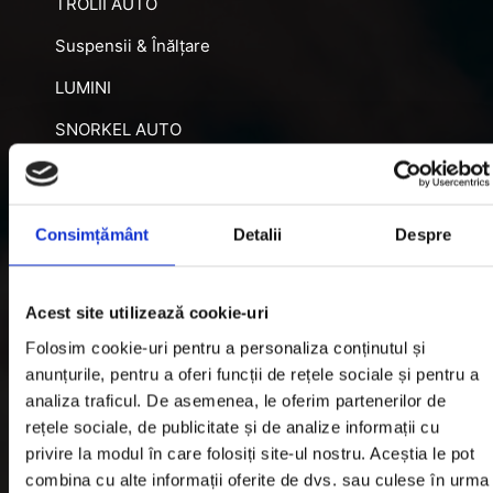
TROLII AUTO
Suspensii & Înălțare
LUMINI
SNORKEL AUTO
ACCESORII RECUPERARE
DIFERENȚIALE BLOCABILE
Consimțământ
Detalii
Despre
DISTANTIERE
Jante Oțel
Acest site utilizează cookie-uri
Folosim cookie-uri pentru a personaliza conținutul și
Informatii utile
anunțurile, pentru a oferi funcții de rețele sociale și pentru a
analiza traficul. De asemenea, le oferim partenerilor de
rețele sociale, de publicitate și de analize informații cu
Informatii Livrare
privire la modul în care folosiți site-ul nostru. Aceștia le pot
Garantie si Retur
combina cu alte informații oferite de dvs. sau culese în urma