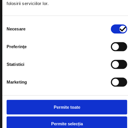
folosirii serviciilor lor.
Formular Retur
Termeni & Conditii
Selecția
Politica de Cookies
Necesare
consimțământului
Politica de Confidentialitate
Preferinţe
Plata in Rate
Statistici
Link-uri rapide
Marketing
Retragere din contract
Contact
Permite toate
Blog
Permite selecția
Despre noi