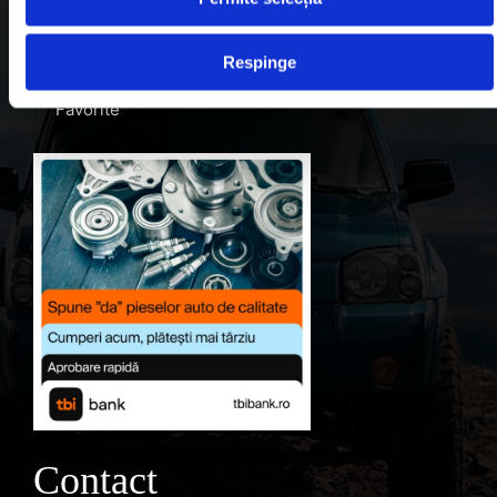
Despre noi
Respinge
Contul meu
Favorite
Contact