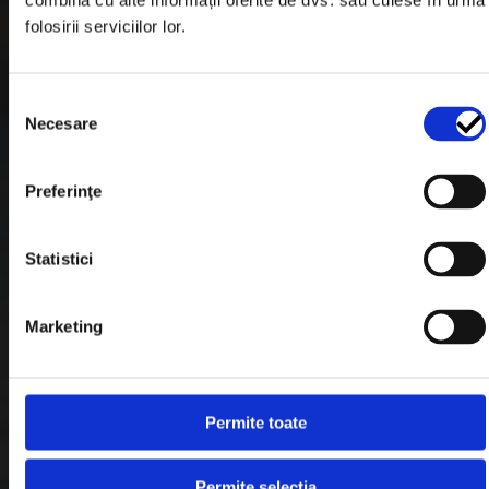
combina cu alte informații oferite de dvs. sau culese în urma
Garantie si Retur
folosirii serviciilor lor.
Formular Retur
Termeni & Conditii
Selecția
Necesare
consimțământului
Politica de Cookies
Politica de Confidentialitate
Preferinţe
Plata in Rate
Statistici
Link-uri rapide
Marketing
Retragere din contract
Permite toate
Contact
Blog
Permite selecția