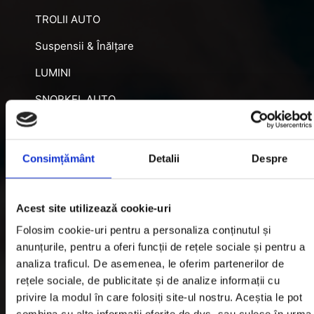
TROLII AUTO
Suspensii & Înălțare
LUMINI
SNORKEL AUTO
ACCESORII RECUPERARE
DIFERENȚIALE BLOCABILE
Consimțământ
Detalii
Despre
DISTANTIERE
Jante Oțel
Acest site utilizează cookie-uri
Folosim cookie-uri pentru a personaliza conținutul și
Informatii utile
anunțurile, pentru a oferi funcții de rețele sociale și pentru a
analiza traficul. De asemenea, le oferim partenerilor de
rețele sociale, de publicitate și de analize informații cu
Informatii Livrare
privire la modul în care folosiți site-ul nostru. Aceștia le pot