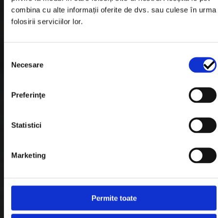
Informatii Livrare
combina cu alte informații oferite de dvs. sau culese în urma
folosirii serviciilor lor.
Garantie si Retur
Formular Retur
Selecția
Termeni & Conditii
Necesare
consimțământului
Politica de Cookies
Preferinţe
Politica de Confidentialitate
Plata in Rate
Statistici
Link-uri rapide
Marketing
Retragere din contract
Permite toate
Contact