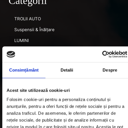
Categorii
TROLII AUTO
Suspensii & Înălțare
LUMINI
SNORKEL AUTO
ACCESORII RECUPERARE
Consimțământ
Detalii
Despre
DIFERENȚIALE BLOCABILE
DISTANTIERE
Acest site utilizează cookie-uri
Jante Oțel
Folosim cookie-uri pentru a personaliza conținutul și
anunțurile, pentru a oferi funcții de rețele sociale și pentru a
Informatii utile
analiza traficul. De asemenea, le oferim partenerilor de
rețele sociale, de publicitate și de analize informații cu
privire la modul în care folosiți site-ul nostru. Aceștia le pot