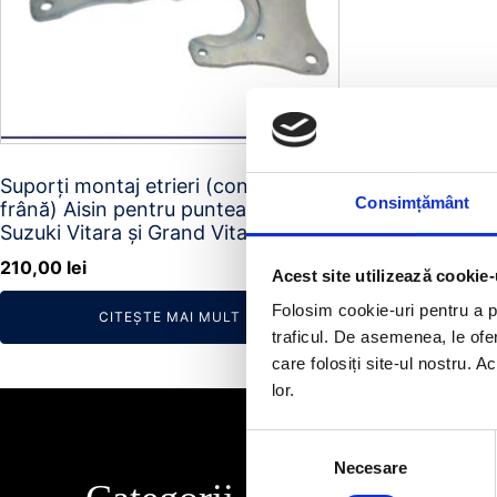
Suporți montaj etrieri (conversie
Consimțământ
frână) Aisin pentru puntea spate
Suzuki Vitara și Grand Vitara
210,00
lei
Acest site utilizează cookie-
Folosim cookie-uri pentru a pe
CITEȘTE MAI MULT
traficul. De asemenea, le ofer
care folosiți site-ul nostru. A
lor.
Selecția
Necesare
consimțământului