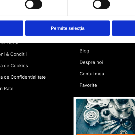
rmatii utile
Link-uri rapi
atii Livrare
Retragere din contract
Permite selecția
ie si Retur
Contact
lar Retur
Blog
ni & Conditii
Despre noi
ca de Cookies
Contul meu
ca de Confidentialitate
Favorite
in Rate