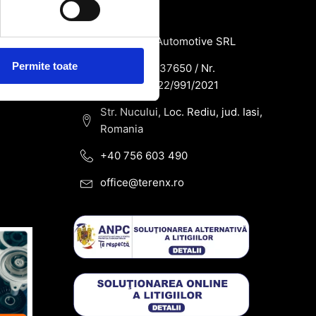
de
Contact
SC Terenx Automotive SRL
Permite toate
CUI: RO43937650 / Nr.
Reg.Com: J22/991/2021
Str. Nucului, Loc. Rediu, jud. Iasi,
Romania
+40 756 603 490
office@terenx.ro