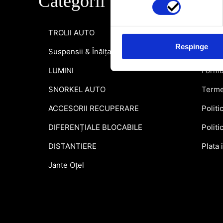
Categorii
Info
TROLII AUTO
Inform
Respinge
Suspensii & Înălțare
Garant
LUMINI
Formu
SNORKEL AUTO
Terme
ACCESORII RECUPERARE
Politi
DIFERENȚIALE BLOCABILE
Politi
DISTANTIERE
Plata 
Jante Oțel