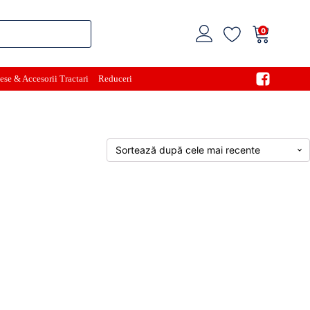
0
ese & Accesorii Tractari
Reduceri