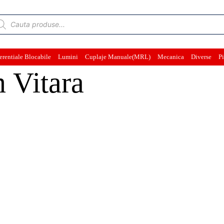
ducts
rch
erentiale Blocabile
Lumini
Cuplaje Manuale(MRL)
Mecanica
Diverse
Pi
m Vitara