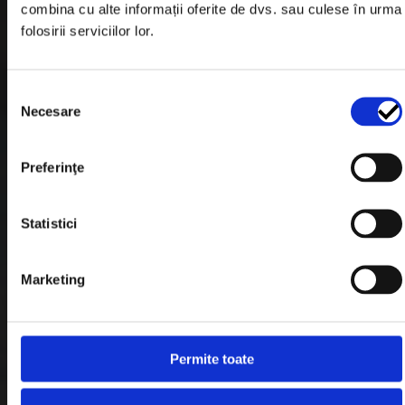
combina cu alte informații oferite de dvs. sau culese în urma
Garantie si Retur
folosirii serviciilor lor.
Formular Retur
Selecția
Termeni & Conditii
Necesare
consimțământului
Politica de Cookies
Politica de Confidentialitate
Preferinţe
Plata in Rate
Statistici
Link-uri rapide
Marketing
Retragere din contract
Permite toate
Contact