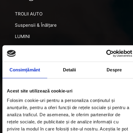
TROLII AUTO
Suspensii & Înălțare
LUMINI
SNORKEL AUTO
ACCESORII RECUPERARE
Consimțământ
Detalii
Despre
DIFERENȚIALE BLOCABILE
DISTANTIERE
Acest site utilizează cookie-uri
Jante Oțel
Folosim cookie-uri pentru a personaliza conținutul și
anunțurile, pentru a oferi funcții de rețele sociale și pentru a
Informatii utile
analiza traficul. De asemenea, le oferim partenerilor de
rețele sociale, de publicitate și de analize informații cu
privire la modul în care folosiți site-ul nostru. Aceștia le pot
Informatii Livrare