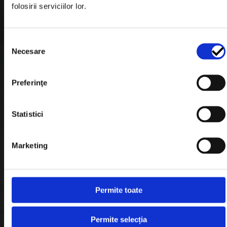
folosirii serviciilor lor.
Formular Retur
Termeni & Conditii
Selecția
Politica de Cookies
Necesare
consimțământului
Politica de Confidentialitate
Preferinţe
Plata in Rate
Statistici
Link-uri rapide
Marketing
Retragere din contract
Contact
Permite toate
Blog
Permite selecția
Despre noi