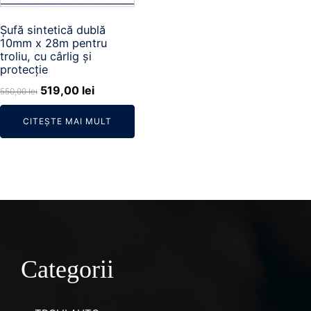
Șufă sintetică dublă
10mm x 28m pentru
troliu, cu cârlig și
protecție
Prețul
Prețul
519,00
lei
550,00
lei
inițial
curent
CITEȘTE MAI MULT
a
este:
fost:
519,00 lei.
550,00 lei.
Categorii