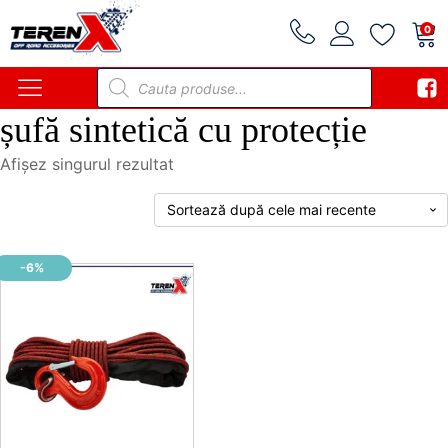
0
Products
search
șufă sintetică cu protecție
Afișez singurul rezultat
-6%