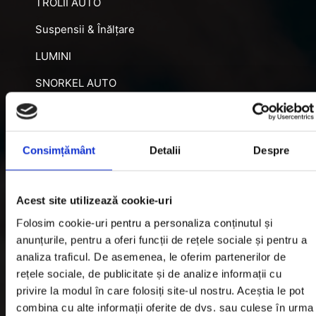
TROLII AUTO
Suspensii & Înălțare
LUMINI
SNORKEL AUTO
ACCESORII RECUPERARE
DIFERENȚIALE BLOCABILE
Consimțământ
Detalii
Despre
DISTANTIERE
Jante Oțel
Acest site utilizează cookie-uri
Folosim cookie-uri pentru a personaliza conținutul și
Informatii utile
anunțurile, pentru a oferi funcții de rețele sociale și pentru a
analiza traficul. De asemenea, le oferim partenerilor de
rețele sociale, de publicitate și de analize informații cu
Informatii Livrare
privire la modul în care folosiți site-ul nostru. Aceștia le pot
Garantie si Retur
combina cu alte informații oferite de dvs. sau culese în urma