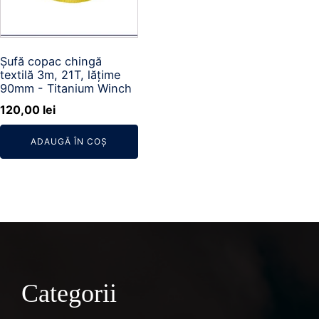
Șufă copac chingă
textilă 3m, 21T, lățime
90mm - Titanium Winch
120,00
lei
ADAUGĂ ÎN COȘ
Categorii