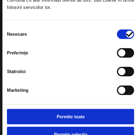
combina cu alte informații oferite de dvs. sau culese în urma
Garantie si Retur
folosirii serviciilor lor.
Formular Retur
Termeni & Conditii
Selecția
Necesare
consimțământului
Politica de Cookies
Politica de Confidentialitate
Preferinţe
Plata in Rate
Statistici
Link-uri rapide
Marketing
Retragere din contract
Permite toate
Contact
Blog
Permite selecția