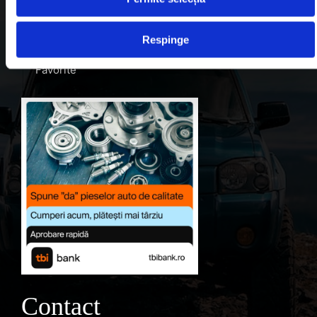
Despre noi
Respinge
Contul meu
Favorite
Contact