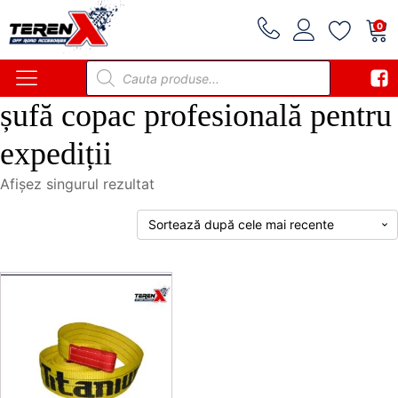
0
Products
search
șufă copac profesională pentru
expediții
Afișez singurul rezultat