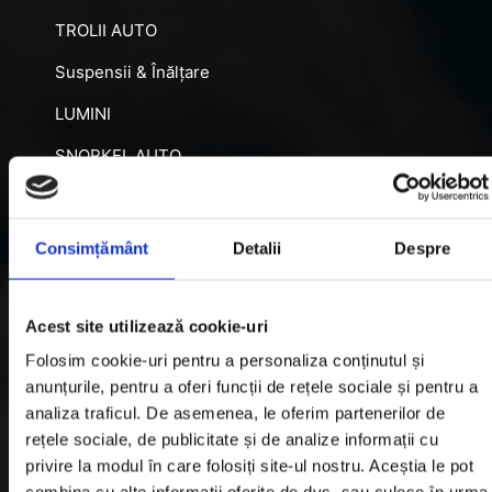
TROLII AUTO
Suspensii & Înălțare
LUMINI
SNORKEL AUTO
ACCESORII RECUPERARE
DIFERENȚIALE BLOCABILE
Consimțământ
Detalii
Despre
DISTANTIERE
Jante Oțel
Acest site utilizează cookie-uri
Folosim cookie-uri pentru a personaliza conținutul și
Informatii utile
anunțurile, pentru a oferi funcții de rețele sociale și pentru a
analiza traficul. De asemenea, le oferim partenerilor de
rețele sociale, de publicitate și de analize informații cu
Informatii Livrare
privire la modul în care folosiți site-ul nostru. Aceștia le pot