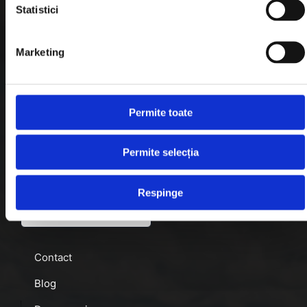
Statistici
Formular Retur
Termeni & Conditii
Marketing
Politica de Cookies
Politica de Confidentialitate
Permite toate
Plata in Rate
Permite selecția
Link-uri rapide
Respinge
Retragere din contract
Contact
Blog