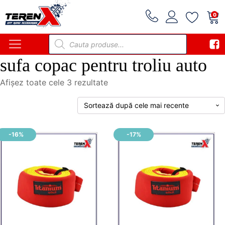
0
Products
search
sufa copac pentru troliu auto
Sortat
Afișez toate cele 3 rezultate
după
cele
mai
recente
-16%
-17%