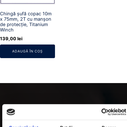
Chingă șufă copac 10m
x 75mm, 2T cu manșon
de protecție, Titanium
Winch
139,00
lei
ADAUGĂ ÎN COȘ
Categorii