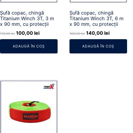
Șufă copac, chingă
Șufă copac, chingă
Titanium Winch 3T, 3 m
Titanium Winch 3T, 6 m
x 90 mm, cu protecții
x 90 mm, cu protecții
Prețul
Prețul
Prețul
Prețul
100,00
lei
140,00
lei
119,00
lei
169,00
lei
inițial
curent
inițial
curent
ADAUGĂ ÎN COȘ
ADAUGĂ ÎN COȘ
a
este:
a
este:
fost:
100,00 lei.
fost:
140,00 lei
119,00 lei.
169,00 lei.