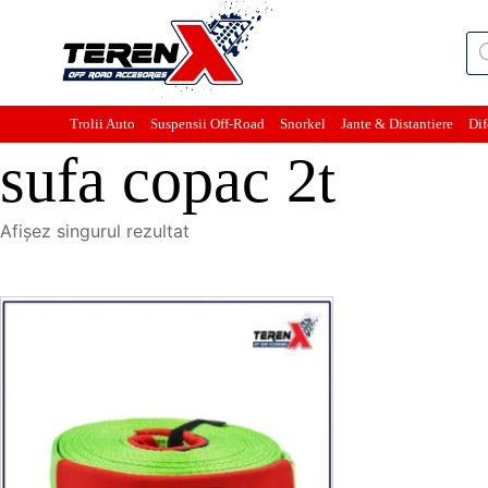
Pro
sea
Trolii Auto
Suspensii Off-Road
Snorkel
Jante & Distantiere
Dif
sufa copac 2t
Afișez singurul rezultat