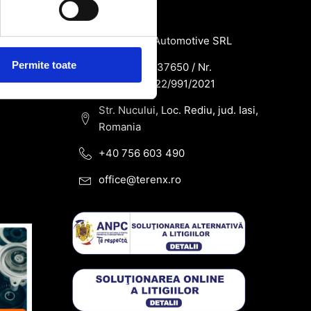
de
Contact
SC Terenx Automotive SRL
Permite toate
CUI: RO43937650 / Nr.
Reg.Com: J22/991/2021
Str. Nucului, Loc. Rediu, jud. Iasi,
Romania
+40 756 603 490
office@terenx.ro