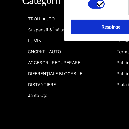
Categorii
Info
TROLII AUTO
Inform
Respinge
Suspensii & Înălțare
Garant
LUMINI
Formu
SNORKEL AUTO
Terme
ACCESORII RECUPERARE
Politi
DIFERENȚIALE BLOCABILE
Politi
DISTANTIERE
Plata 
Jante Oțel