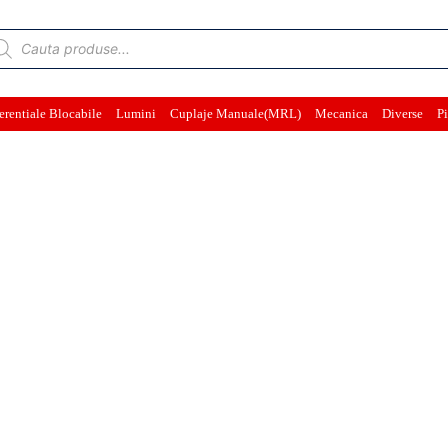
ducts
rch
erentiale Blocabile
Lumini
Cuplaje Manuale(MRL)
Mecanica
Diverse
Pi