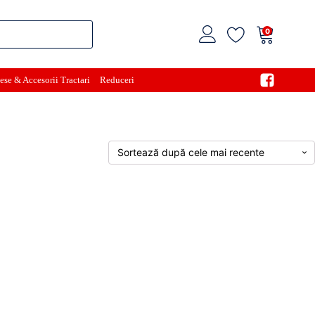
0
ese & Accesorii Tractari
Reduceri