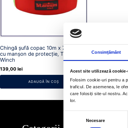
Chingă șufă copac 10m x 75mm, 2T
Consimțământ
cu manșon de protecție, Titanium
Winch
139,00
lei
Acest site utilizează cookie-
Folosim cookie-uri pentru a pe
ADAUGĂ ÎN COȘ
traficul. De asemenea, le ofer
care folosiți site-ul nostru. A
lor.
Selecția
Necesare
consimțământului