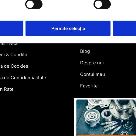
rmatii utile
Link-uri rapi
atii Livrare
Retragere din contract
Permite selecția
ie si Retur
Contact
lar Retur
Blog
ni & Conditii
Despre noi
ca de Cookies
Contul meu
ca de Confidentialitate
Favorite
in Rate