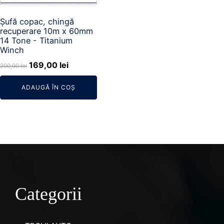
Șufă copac, chingă
recuperare 10m x 60mm
14 Tone - Titanium
Winch
Prețul
Prețul
169,00
lei
200,00
lei
inițial
curent
ADAUGĂ ÎN COȘ
a
este:
fost:
169,00 lei.
200,00 lei.
Categorii