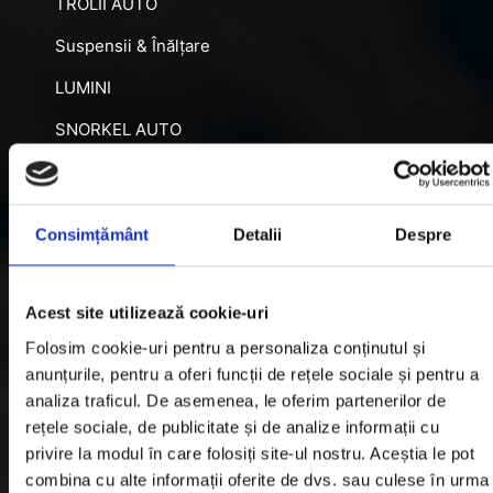
TROLII AUTO
Suspensii & Înălțare
LUMINI
SNORKEL AUTO
ACCESORII RECUPERARE
DIFERENȚIALE BLOCABILE
Consimțământ
Detalii
Despre
DISTANTIERE
Jante Oțel
Acest site utilizează cookie-uri
Folosim cookie-uri pentru a personaliza conținutul și
Informatii utile
anunțurile, pentru a oferi funcții de rețele sociale și pentru a
analiza traficul. De asemenea, le oferim partenerilor de
rețele sociale, de publicitate și de analize informații cu
Informatii Livrare
privire la modul în care folosiți site-ul nostru. Aceștia le pot
Garantie si Retur
combina cu alte informații oferite de dvs. sau culese în urma