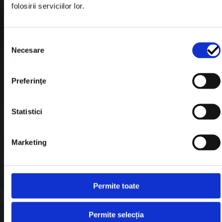
folosirii serviciilor lor.
Formular Retur
Termeni & Conditii
Selecția
Politica de Cookies
Necesare
consimțământului
Politica de Confidentialitate
Preferinţe
Plata in Rate
Statistici
Link-uri rapide
Marketing
Retragere din contract
Contact
Permite toate
Blog
Permite selecția
Despre noi