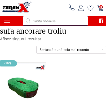
0
Products
search
sufa ancorare troliu
Afișez singurul rezultat
-16%