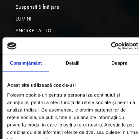
Suspensii & Înălțare
LUMINI
SNORKEL AUTO
ACCESORII RECUPERARE
DIFERENȚIALE BLOCABILE
Consimțământ
Detalii
Despre
DISTANTIERE
Jante Oțel
Acest site utilizează cookie-uri
Informatii utile
Folosim cookie-uri pentru a personaliza conținutul și
anunțurile, pentru a oferi funcții de rețele sociale și pentru a
analiza traficul. De asemenea, le oferim partenerilor de
Informatii Livrare
rețele sociale, de publicitate și de analize informații cu
privire la modul în care folosiți site-ul nostru. Aceștia le pot
Garantie si Retur
combina cu alte informații oferite de dvs. sau culese în urma