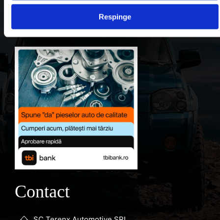
Contul meu
Respinge
Favorite
Contact
SC Terenx Automotive SRL