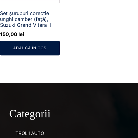
Set șuruburi corecție
unghi camber (față),
Suzuki Grand Vitara II
150,00
lei
ADAUGĂ ÎN COȘ
Categorii
TROLII AUTO