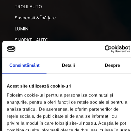
TROLII AUTO
Suspensii & Înălțare
LUMINI
SNORKEL AUTO
ACCESORII RECUPERARE
DIFERENȚIALE BLOCABILE
Consimțământ
Detalii
Despre
DISTANTIERE
Jante Oțel
Acest site utilizează cookie-uri
Folosim cookie-uri pentru a personaliza conținutul și
Informatii utile
anunțurile, pentru a oferi funcții de rețele sociale și pentru a
analiza traficul. De asemenea, le oferim partenerilor de
rețele sociale, de publicitate și de analize informații cu
Informatii Livrare
privire la modul în care folosiți site-ul nostru. Aceștia le pot
combina cu alte informații oferite de dvs. sau culese în urma