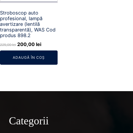
Stroboscop auto
profesional, lampă
avertizare (lentilă
transparentă), WAS Cod
produs 898.2
Prețul
Prețul
200,00
lei
225,00
lei
inițial
curent
ADAUGĂ ÎN COȘ
a
este:
fost:
200,00 lei.
225,00 lei.
Categorii