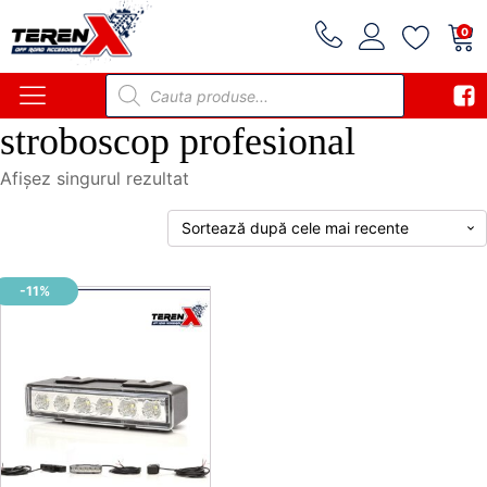
0
Products
search
stroboscop profesional
Afișez singurul rezultat
-11%