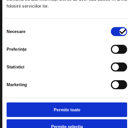
Garantie si Retur
folosirii serviciilor lor.
Formular Retur
Termeni & Conditii
Selecția
Necesare
consimțământului
Politica de Cookies
Politica de Confidentialitate
Preferinţe
Plata in Rate
Statistici
Link-uri rapide
Marketing
Retragere din contract
Permite toate
Contact
Blog
Permite selecția