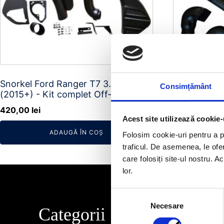
Snorkel Ford Ranger T7 3.2 TDI
Snorkel Fo
Consimțământ
(2015+) - Kit complet Off-Road
2015-2022
Prețu
420,00
lei
399,
450,00
lei
Acest site utilizează cookie-
inițial
ADAUGĂ ÎN COȘ
a
Folosim cookie-uri pentru a pe
fost:
traficul. De asemenea, le ofer
care folosiți site-ul nostru. A
450,0
lor.
Selecția
Necesare
consimțământului
Categorii
Info