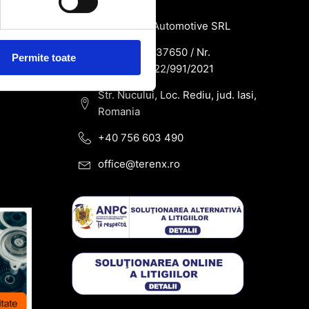
SC Terenx Automotive SRL
CUI: RO43937650 / Nr.
Permite toate
Reg.Com: J22/991/2021
Str. Nucului, Loc. Rediu, jud. Iasi,
Romania
+40 756 603 490
office@terenx.ro