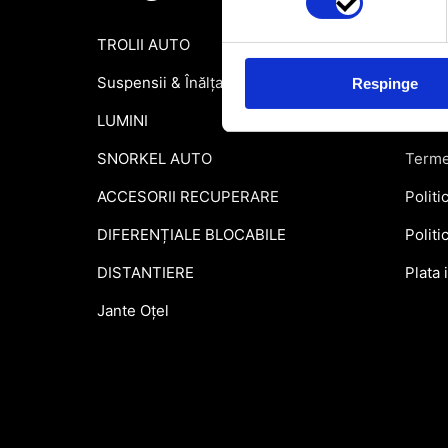
TROLII AUTO
Inform
Suspensii & Înălțare
Garant
Respinge
LUMINI
Formu
SNORKEL AUTO
Terme
ACCESORII RECUPERARE
Politi
DIFERENȚIALE BLOCABILE
Politi
DISTANTIERE
Plata 
Jante Oțel