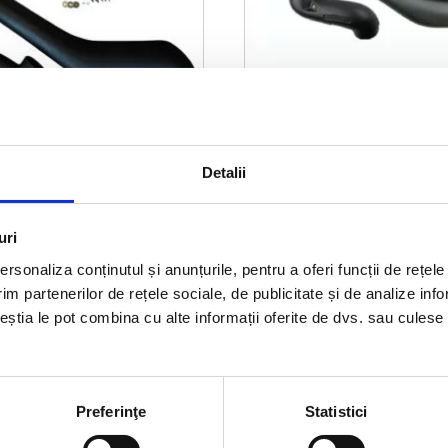
rd Ranger PX2/PX3
Snorkel Ford Ranger P
Detalii
2011-2022, motoare 2.2 
l
Prețul
Prețul
Prețul
00
lei
399,00
lei
450,00
lei
uri
curent
inițial
curent
ADAUGĂ ÎN COȘ
ADAUGĂ ÎN CO
este:
a
este:
rsonaliza conținutul și anunțurile, pentru a oferi funcții de rețele
399,00 lei.
fost:
399,00 l
im partenerilor de rețele sociale, de publicitate și de analize info
ceștia le pot combina cu alte informații oferite de dvs. sau culese î
0 lei.
450,00 lei.
Preferinţe
Statistici
rmatii utile
Link-uri rapi