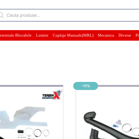
ducts
rch
erentiale Blocabile
Lumini
Cuplaje Manuale(MRL)
Mecanica
Diverse
Pi
-11%