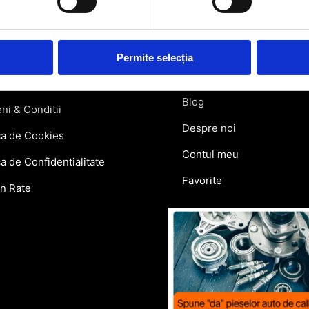
atii Livrare
Retragere din contract
ie si Retur
Permite selecția
Contact
lar Retur
Blog
ni & Conditii
Despre noi
ca de Cookies
Contul meu
ca de Confidentialitate
Favorite
in Rate