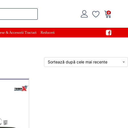
0
ese & Accesorii Tractari
Reduceri