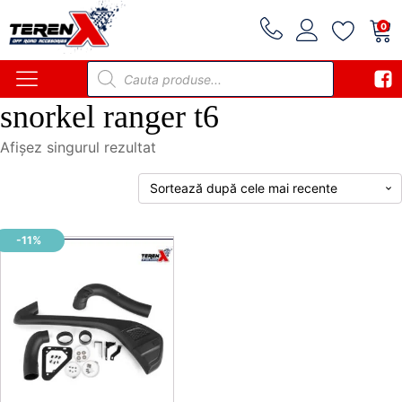
0
Products
search
snorkel ranger t6
Afișez singurul rezultat
-11%