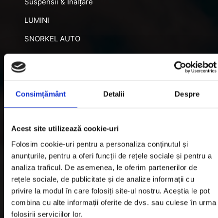
Suspensii & Înălțare
LUMINI
SNORKEL AUTO
ACCESORII RECUPERARE
DIFERENȚIALE BLOCABILE
DISTANTIERE
Consimțământ
Detalii
Despre
Jante Oțel
Acest site utilizează cookie-uri
Informatii utile
Folosim cookie-uri pentru a personaliza conținutul și
anunțurile, pentru a oferi funcții de rețele sociale și pentru a
analiza traficul. De asemenea, le oferim partenerilor de
Informatii Livrare
rețele sociale, de publicitate și de analize informații cu
privire la modul în care folosiți site-ul nostru. Aceștia le pot
Garantie si Retur
combina cu alte informații oferite de dvs. sau culese în urma
Formular Retur
folosirii serviciilor lor.