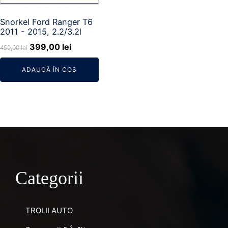
Snorkel Ford Ranger T6
2011 - 2015, 2.2/3.2l
Prețul
Prețul
399,00
lei
450,00
lei
inițial
curent
ADAUGĂ ÎN COȘ
a
este:
fost:
399,00 lei.
450,00 lei.
Categorii
TROLII AUTO