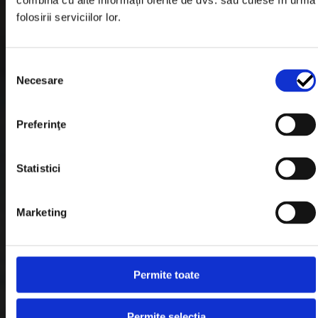
combina cu alte informații oferite de dvs. sau culese în urma
Garantie si Retur
folosirii serviciilor lor.
Formular Retur
Termeni & Conditii
Selecția
Necesare
consimțământului
Politica de Cookies
Politica de Confidentialitate
Preferinţe
Plata in Rate
Statistici
Link-uri rapide
Marketing
Retragere din contract
Permite toate
Contact
Blog
Permite selecția