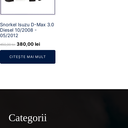
Snorkel Isuzu D-Max 3.0
Diesel 10/2008 -
05/2012
Prețul
Prețul
380,00
lei
450,00
lei
inițial
curent
CITEȘTE MAI MULT
a
este:
fost:
380,00 lei.
450,00 lei.
Categorii