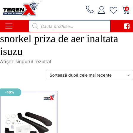
0
Products
search
snorkel priza de aer inaltata
isuzu
Afișez singurul rezultat
-16%