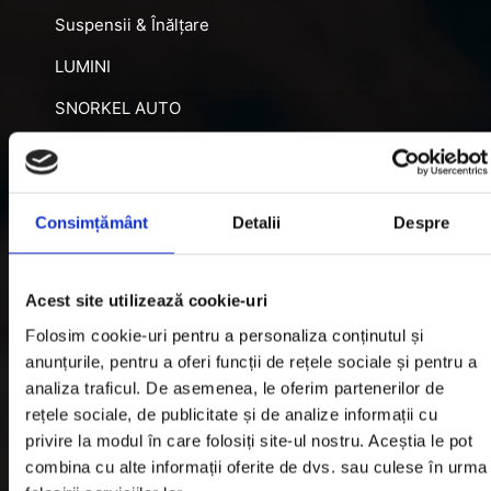
Suspensii & Înălțare
LUMINI
SNORKEL AUTO
ACCESORII RECUPERARE
DIFERENȚIALE BLOCABILE
Consimțământ
Detalii
Despre
DISTANTIERE
Jante Oțel
Acest site utilizează cookie-uri
Informatii utile
Folosim cookie-uri pentru a personaliza conținutul și
anunțurile, pentru a oferi funcții de rețele sociale și pentru a
analiza traficul. De asemenea, le oferim partenerilor de
Informatii Livrare
rețele sociale, de publicitate și de analize informații cu
privire la modul în care folosiți site-ul nostru. Aceștia le pot
Garantie si Retur
combina cu alte informații oferite de dvs. sau culese în urma