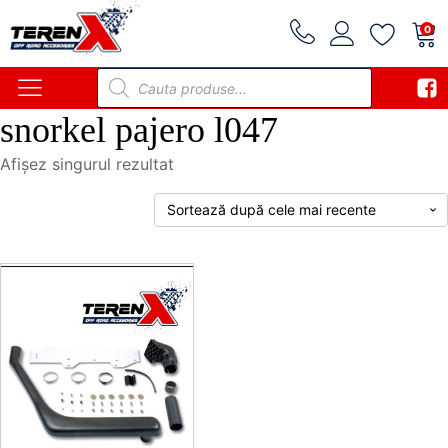
0
Products
search
snorkel pajero l047
Afișez singurul rezultat