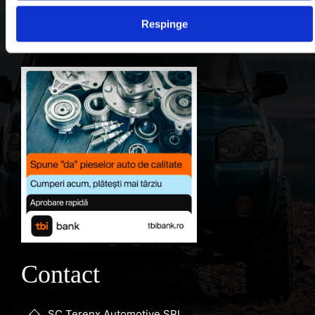
Contul meu
Respinge
Favorite
Contact
SC Terenx Automotive SRL