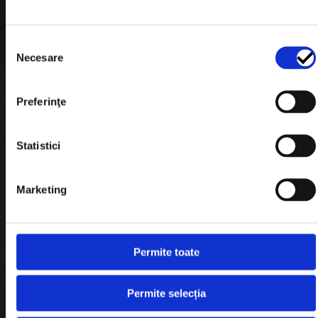
Termeni & Conditii
Selecția
Politica de Cookies
Necesare
consimțământului
Politica de Confidentialitate
Plata in Rate
Preferinţe
Link-uri rapide
Statistici
Marketing
Retragere din contract
Contact
Permite toate
Blog
Despre noi
Permite selecția
Contul meu