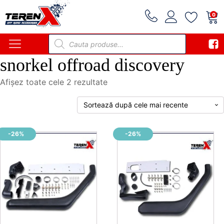
0
Products
search
snorkel offroad discovery
Sortat
Afișez toate cele 2 rezultate
după
cele
mai
recente
-26%
-26%