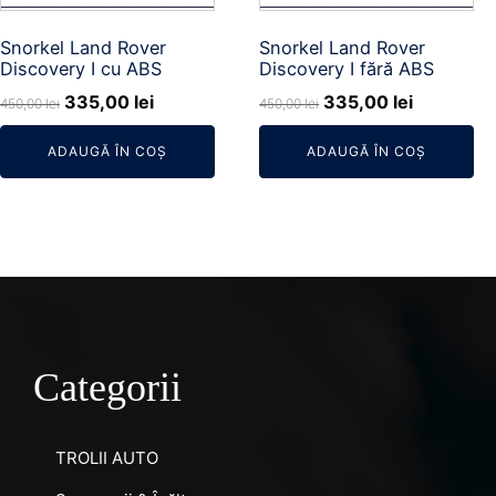
Snorkel Land Rover
Snorkel Land Rover
Discovery I cu ABS
Discovery I fără ABS
Prețul
Prețul
Prețul
Prețul
335,00
lei
335,00
lei
450,00
lei
450,00
lei
inițial
curent
inițial
curent
ADAUGĂ ÎN COȘ
ADAUGĂ ÎN COȘ
a
este:
a
este:
fost:
335,00 lei.
fost:
335,00 le
450,00 lei.
450,00 lei.
Categorii
TROLII AUTO