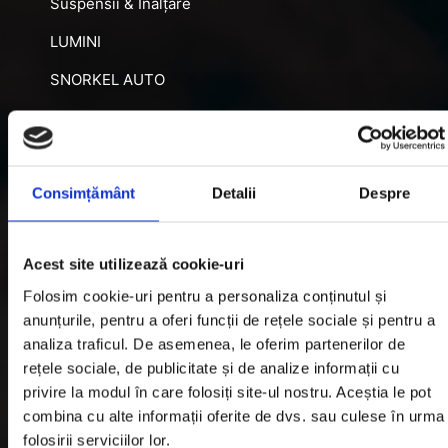
Suspensii & Înălțare
LUMINI
SNORKEL AUTO
ACCESORII RECUPERARE
DIFERENȚIALE BLOCABILE
DISTANTIERE
Consimțământ
Detalii
Despre
Jante Oțel
Acest site utilizează cookie-uri
Informatii utile
Folosim cookie-uri pentru a personaliza conținutul și
anunțurile, pentru a oferi funcții de rețele sociale și pentru a
analiza traficul. De asemenea, le oferim partenerilor de
Informatii Livrare
rețele sociale, de publicitate și de analize informații cu
privire la modul în care folosiți site-ul nostru. Aceștia le pot
Garantie si Retur
combina cu alte informații oferite de dvs. sau culese în urma
Formular Retur
folosirii serviciilor lor.