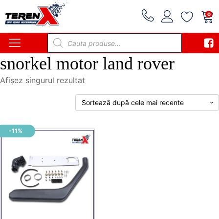
0
Products
search
snorkel motor land rover
Afișez singurul rezultat
-11%