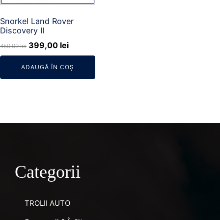
Snorkel Land Rover
Discovery II
Prețul
Prețul
399,00
lei
450,00
lei
inițial
curent
ADAUGĂ ÎN COȘ
a
este:
fost:
399,00 lei.
450,00 lei.
Categorii
TROLII AUTO