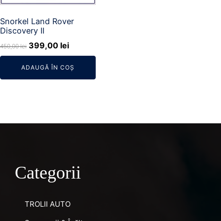
Snorkel Land Rover
Discovery II
Prețul
Prețul
399,00
lei
450,00
lei
inițial
curent
ADAUGĂ ÎN COȘ
a
este:
fost:
399,00 lei.
450,00 lei.
Categorii
TROLII AUTO