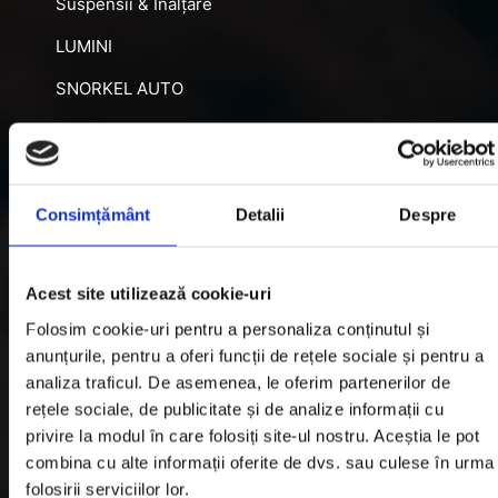
Suspensii & Înălțare
LUMINI
SNORKEL AUTO
ACCESORII RECUPERARE
DIFERENȚIALE BLOCABILE
DISTANTIERE
Consimțământ
Detalii
Despre
Jante Oțel
Acest site utilizează cookie-uri
Informatii utile
Folosim cookie-uri pentru a personaliza conținutul și
anunțurile, pentru a oferi funcții de rețele sociale și pentru a
analiza traficul. De asemenea, le oferim partenerilor de
Informatii Livrare
rețele sociale, de publicitate și de analize informații cu
privire la modul în care folosiți site-ul nostru. Aceștia le pot
Garantie si Retur
combina cu alte informații oferite de dvs. sau culese în urma
Formular Retur
folosirii serviciilor lor.