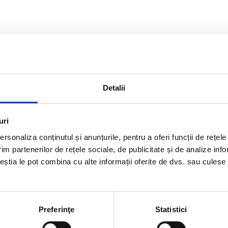
Detalii
uri
rsonaliza conținutul și anunțurile, pentru a oferi funcții de rețele
im partenerilor de rețele sociale, de publicitate și de analize info
ceștia le pot combina cu alte informații oferite de dvs. sau culese î
Preferinţe
Statistici
rmatii utile
Link-uri rapi