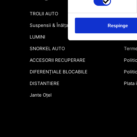
TROLII AUTO
Inform
Suspensii & Înălțare
Garant
Respinge
LUMINI
Formu
SNORKEL AUTO
Terme
ACCESORII RECUPERARE
Politi
DIFERENȚIALE BLOCABILE
Politi
DISTANTIERE
Plata 
Jante Oțel