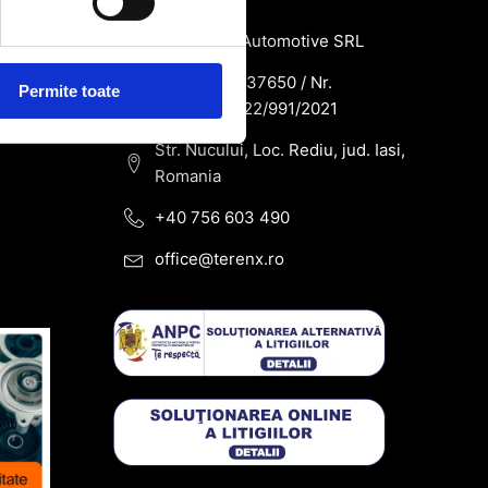
SC Terenx Automotive SRL
CUI: RO43937650 / Nr.
Permite toate
Reg.Com: J22/991/2021
Str. Nucului, Loc. Rediu, jud. Iasi,
Romania
+40 756 603 490
office@terenx.ro