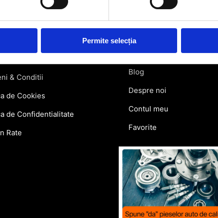
atii Livrare
Retragere din contract
ie si Retur
Permite selecția
Contact
lar Retur
Blog
ni & Conditii
Despre noi
ca de Cookies
Contul meu
ca de Confidentialitate
Favorite
in Rate