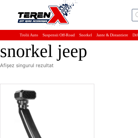
Pro
sea
Trolii Auto
Suspensii Off-Road
Snorkel
Jante & Distantiere
Dif
snorkel jeep
Afișez singurul rezultat