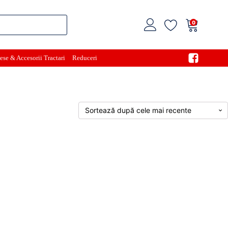
0
ese & Accesorii Tractari
Reduceri