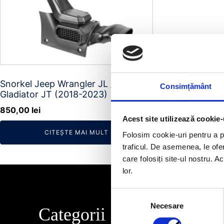
Snorkel Jeep Wrangler JL /
Consimțământ
Gladiator JT (2018-2023)
850,00
lei
Acest site utilizează cookie-
CITEȘTE MAI MULT
Folosim cookie-uri pentru a pe
traficul. De asemenea, le ofer
care folosiți site-ul nostru. A
lor.
Selecția
Necesare
consimțământului
Categorii
Info