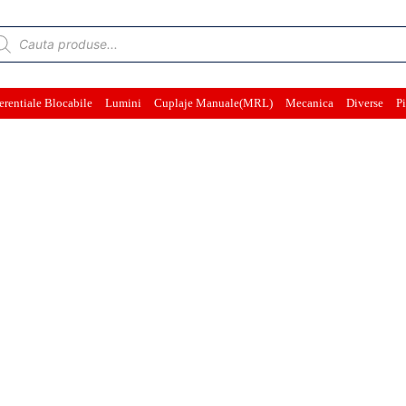
ducts
rch
erentiale Blocabile
Lumini
Cuplaje Manuale(MRL)
Mecanica
Diverse
Pi