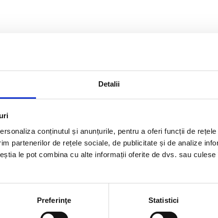
Detalii
uri
rsonaliza conținutul și anunțurile, pentru a oferi funcții de rețele
im partenerilor de rețele sociale, de publicitate și de analize info
ceștia le pot combina cu alte informații oferite de dvs. sau culese î
Preferinţe
Statistici
rmatii utile
Link-uri rapi