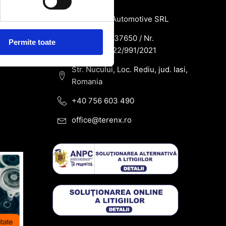
SC Terenx Automotive SRL
CUI: RO43937650 / Nr.
Permite toate
Reg.Com: J22/991/2021
Str. Nucului, Loc. Rediu, jud. Iasi,
Romania
+40 756 603 490
office@terenx.ro