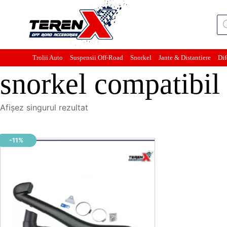
Pro
sea
Trolii Auto
Suspensii Off-Road
Snorkel
Jante & Distantiere
Dif
snorkel compatibil 
Afișez singurul rezultat
-11%