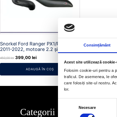
Snorkel Ford Ranger PX1/PX2/PX3
Consimțământ
2011-2022, motoare 2.2 și 3.2l
Prețul
Prețul
399,00
lei
450,00
lei
Acest site utilizează cookie-
inițial
curent
ADAUGĂ ÎN COȘ
a
este:
Folosim cookie-uri pentru a pe
fost:
399,00 lei.
traficul. De asemenea, le ofer
care folosiți site-ul nostru. A
450,00 lei.
lor.
Selecția
Necesare
consimțământului
Categorii
Info