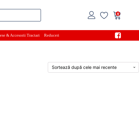
0
ese & Accesorii Tractari
Reduceri