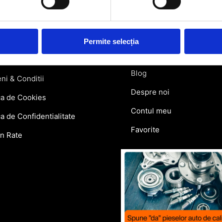
atii Livrare
Retragere din contract
ie si Retur
Permite selecția
Contact
lar Retur
Blog
ni & Conditii
Despre noi
ca de Cookies
Contul meu
ca de Confidentialitate
Favorite
in Rate