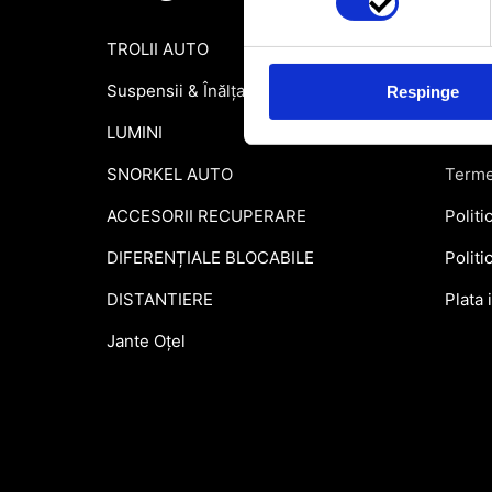
TROLII AUTO
Inform
Suspensii & Înălțare
Garant
Respinge
LUMINI
Formu
SNORKEL AUTO
Terme
ACCESORII RECUPERARE
Politi
DIFERENȚIALE BLOCABILE
Politi
DISTANTIERE
Plata 
Jante Oțel